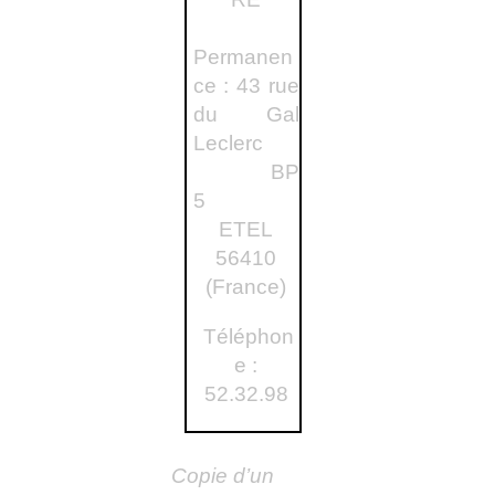
Permanen
ce : 43 rue
du Gal
Leclerc
BP
5
ETEL
56410
(France)
Téléphon
e :
52.32.98
Copie d’un