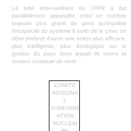
La lutte anti-nucléaire du CRIN a fait
parallèlement apparaître chez un nombre
toujours plus grand de gens qu’inquiète
l’incapacité du système à sortir de la crise, un
désir profond d’avoir une action plus efficace,
plus intelligente, plus écologique sur la
gestion du pays dans lequel ils vivent et
veulent continuer de vivre.
COMITE
REGIONA
L
D’INFORM
ATION
NUCLEAI
RE