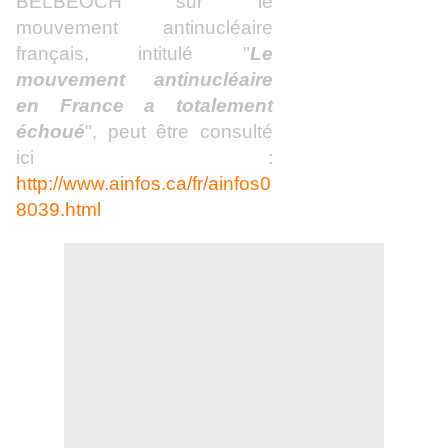
BELBEOCH sur le
mouvement antinucléaire
français, intitulé "
Le
mouvement antinucléaire
en France a totalement
échoué
", peut être consulté
ici :
http://www.ainfos.ca/fr/ainfos0
8039.html