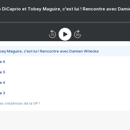
 DiCaprio et Tobey Maguire, c'est lui ! Rencontre avec Dam
bey Maguire, c'est lui ! Rencontre avec Damien Witecka
e 6
e 5
e 4
e 3
s créatrices de la VF !
e 2
e 1