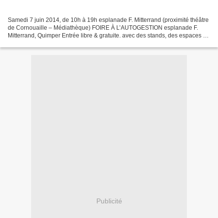
Samedi 7 juin 2014, de 10h à 19h esplanade F. Mitterrand (proximité théâtre
de Cornouaille – Médiathèque) FOIRE À L’AUTOGESTION esplanade F.
Mitterrand, Quimper Entrée libre & gratuite. avec des stands, des espaces de
débats, des concerts, des éditeurs,...
Publicité