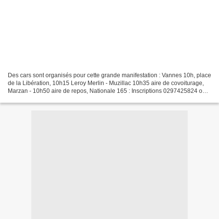
Des cars sont organisés pour cette grande manifestation : Vannes 10h, place
de la Libération, 10h15 Leroy Merlin - Muzillac 10h35 aire de covoiturage,
Marzan - 10h50 aire de repos, Nationale 165 : Inscriptions 0297425824 ou
martineleseur(a)orange.fr Pour...