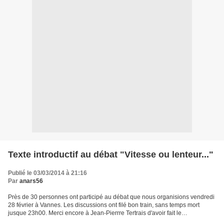
Texte introductif au débat "Vitesse ou lenteur..."
Publié le 03/03/2014 à 21:16
Par
anars56
Près de 30 personnes ont participé au débat que nous organisions vendredi
28 février à Vannes. Les discussions ont filé bon train, sans temps mort
jusque 23h00. Merci encore à Jean-Pierrre Tertrais d'avoir fait le
déplacement et animé cette soirée. Merci...