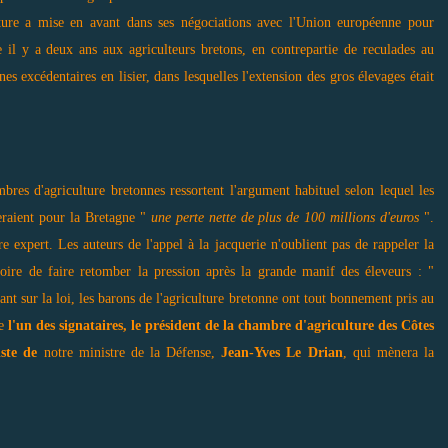
lture a mise en avant dans ses négociations avec l'Union européenne pour
l y a deux ans aux agriculteurs bretons, en contrepartie de reculades au
s excédentaires en lisier, dans lesquelles l'extension des gros élevages était
mbres d'agriculture bretonnes ressortent l'argument habituel selon lequel les
neraient pour la Bretagne "
une perte nette de plus de 100 millions d'euros
"
.
 expert. Les auteurs de l'appel à la jacquerie n'oublient pas de rappeler la
toire de faire retomber la pression après la grande manif des éleveurs : "
yant sur la loi, les barons de l'agriculture bretonne ont tout bonnement pris au
ue
l'un des signataires, le président de la chambre d'agriculture des Côtes
iste de
notre ministre de la Défense,
Jean-Yves Le Drian
, qui mènera la