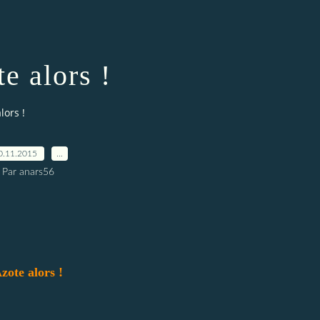
e alors !
lors !
0.11.2015
…
Par anars56
zote alors !