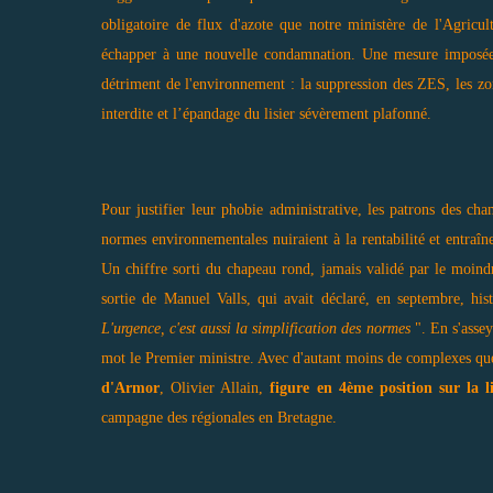
obligatoire de flux d'azote que notre ministère de l'Agricu
échapper à une nouvelle condamnation. Une mesure imposée i
détriment de l'environnement : la suppression des ZES, les zone
interdite et l’épandage du lisier sévèrement plafonné.
Pour justifier leur phobie administrative, les patrons des cha
normes environnementales nuiraient à la rentabilité et entraî
Un chiffre sorti du chapeau rond, jamais validé par le moindre
sortie de Manuel Valls, qui avait déclaré, en septembre, his
L'urgence, c'est aussi la simplification des normes
". En s'asse
mot le Premier ministre. Avec d'autant moins de complexes q
d'Armor
, Olivier Allain,
figure en 4ème position sur la l
campagne des régionales en Bretagne.