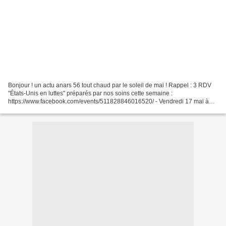
Bonjour ! un actu anars 56 tout chaud par le soleil de mai ! Rappel : 3 RDV
"États-Unis en luttes" préparés par nos soins cette semaine :
https://www.facebook.com/events/511828846016520/ - Vendredi 17 mai à
Vannes : de 18h à 20h30 au Trussac café, présentation-discussion...