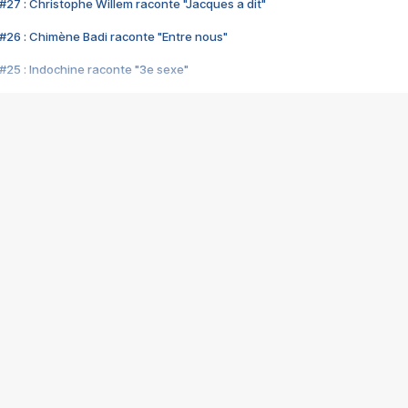
#27 : Christophe Willem raconte "Jacques a dit"
#26 : Chimène Badi raconte "Entre nous"
#25 : Indochine raconte "3e sexe"
#24 : Zaho raconte "C'est chelou"
#23 : Patrick Bruel raconte "Au café des délices"
#22 : Kyo raconte "Le chemin"
#21 : Nolwenn Leroy raconte "Cassé"
#20 : Patrick Hernandez raconte "Born to be alive"
#19 : Lorie raconte "Près de moi"
#18 : Michael Jones raconte "A nos actes manqués" (avec Jean-Jacque
#17 : Khaled raconte "Aïcha"
#16 : Corneille raconte "Parce qu'on vient de loin"
#15 : Indochine raconte "L'aventurier"