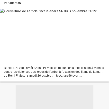
Par
anars56
Bonjour, Si vous n'y étiez pas (!), voici un retour sur la mobilisation à Vannes
contre les violences des forces de l'ordre, à l'occasion des 5 ans de la mort
de Rémi Fraisse, samedi 26 octobre : http://anars56.over-
blog.org/2019/10/vannes.retour-sur-le-rassemblement-contre-les-violences-
policieres.html...