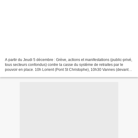
A partir du Jeudi 5 décembre : Grève, actions et manifestations (public-privé,
tous secteurs confondus) contre la casse du système de retraites par le
pouvoir en place. 10h Lorient (Pont St Christophe), 10h30 Vannes (devant
l'Hôtel de ville), 10h30 Pontivy...