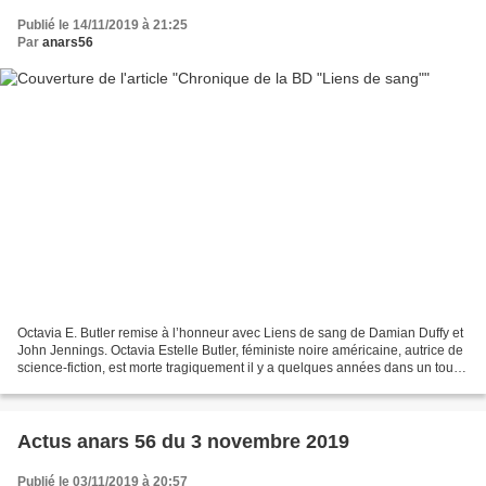
Publié le 14/11/2019 à 21:25
Par
anars56
Octavia E. Butler remise à l’honneur avec Liens de sang de Damian Duffy et
John Jennings. Octavia Estelle Butler, féministe noire américaine, autrice de
science-fiction, est morte tragiquement il y a quelques années dans un tout
bête accident de la vie...
Actus anars 56 du 3 novembre 2019
Publié le 03/11/2019 à 20:57