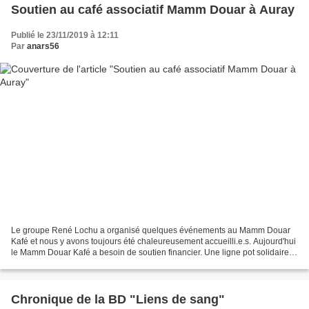
Soutien au café associatif Mamm Douar à Auray
Publié le 23/11/2019 à 12:11
Par
anars56
Le groupe René Lochu a organisé quelques événements au Mamm Douar
Kafé et nous y avons toujours été chaleureusement accueilli.e.s. Aujourd'hui
le Mamm Douar Kafé a besoin de soutien financier. Une ligne pot solidaire
est ouverte : https://www.lepotsolidaire.fr/pot/4ta0iyd7...
Chronique de la BD "Liens de sang"