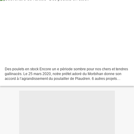
Des poulets en stock Encore un e période sombre pour nos chers et tendres
gallinacés. Le 25 mars 2020, notre préfet adoré du Morbihan donne son
accord à l’agrandissement du poulailler de Plaudren. 6 autres projets
d’agrandissement, construction de fermes...