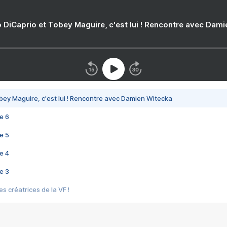
 DiCaprio et Tobey Maguire, c'est lui ! Rencontre avec Dam
bey Maguire, c'est lui ! Rencontre avec Damien Witecka
e 6
e 5
e 4
e 3
s créatrices de la VF !
e 2
e 1