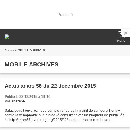
Publicité
MENU
Accueil
» MOBILE.ARCHIVES
MOBILE.ARCHIVES
Actus anars 56 du 22 décembre 2015
Publié le 23/12/2015 à 19:10
Par
anars56
Salut, vous trouverez notre compte-rendu de la manif de samedi à Pontivy
contre la xénophobie sur le blog (à consulter avec un bloqueur de publicités
!) : http://anars56.over-blog.org/2015/12/contre-le-racisme-et-l-etat-d-
urgence-une-manifestation-reussie-a-pontivy.html...