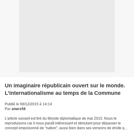
Un imaginaire républicain ouvert sur le monde.
L’internationalisme au temps de la Commune
Publié le 08/12/2015 à 14:14
Par
anars56
L'article suivant est tiré du Monde diplomatique de mai 2015. Nous le
reproduisons car il nous paraît intéressant et stimulant pour dépasser le
concept empoisonné de "nation", aussi bien dans ses versions de droite que
de gauche (extrêmes ou non) qui...