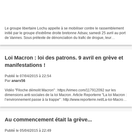
Le groupe libertaire Lochu appelle à se mobiliser contre le rassemblement
initié par le groupe d'extrême droite bretonne Adsav, samedi 25 avril au port
de Vannes. Sous prétexte de dénonciation du trafic de drogue, leur
communiqué montre très vite que...
Loi Macron : loi des patrons. 9 avril en grève et
manifestations !
Publié le 07/04/2015 à 22:54
Par
anars56
Vidéo "Filoche démolit Macron" : https://vimeo.com/117912092 sur les
dimensions anti-sociales de la loi Macron. Article Reporterre "La loi Macron :
l’environnement passe à la trappe" : http://www.reporterre.net/La-loi-Macron-
l-environnement sur les aspects...
Au commencement était la grève...
Publié le 05/04/2015 à 22:49