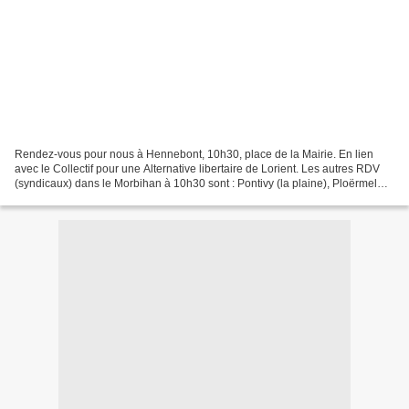
Rendez-vous pour nous à Hennebont, 10h30, place de la Mairie. En lien
avec le Collectif pour une Alternative libertaire de Lorient. Les autres RDV
(syndicaux) dans le Morbihan à 10h30 sont : Pontivy (la plaine), Ploërmel
(rue du 8 mai 1945), Vannes (centre...