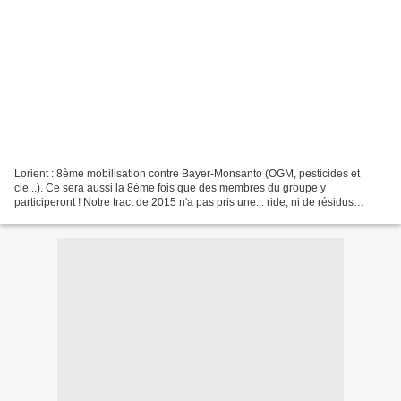
Lorient : 8ème mobilisation contre Bayer-Monsanto (OGM, pesticides et
cie...). Ce sera aussi la 8ème fois que des membres du groupe y
participeront ! Notre tract de 2015 n'a pas pris une... ride, ni de résidus
d'Ogm. Infos sur le collectif lorientais...