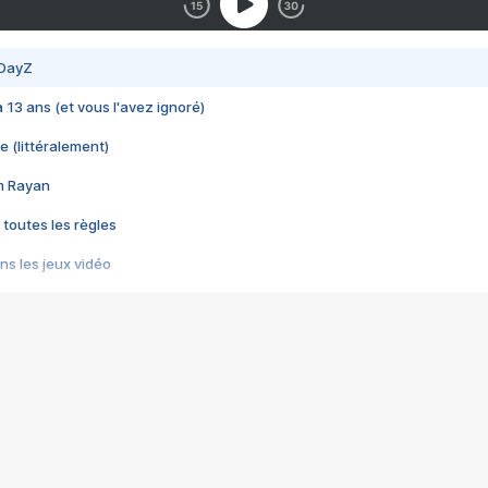
 DayZ
 a 13 ans (et vous l'avez ignoré)
e (littéralement)
im Rayan
 toutes les règles
s les jeux vidéo
us choquant de Rockstar ? - Le scandale BULLY
e plus moche de Steam
du RÊVE tourne au CAUCHEMAR
pendant 8 heures
it… à tort