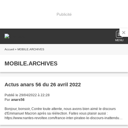
Publicité
MENU
Accueil
» MOBILE.ARCHIVES
MOBILE.ARCHIVES
Actus anars 56 du 26 avril 2022
Publié le 29/04/2022 à 22:28
Par
anars56
Bonjour, bonsoir, Contre toute attente, nous avons bien aimé le discours
d'Emmanuel Macron après sa réélection. Faites vous plaisir aussi :
https://www.nantes-revoltee.com/france-inter-piratee-le-discours-inattendu-
de-macron-apres-sa-reelection/ Au 1er...