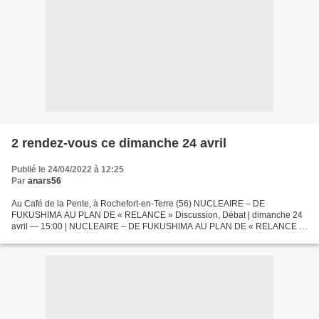
2 rendez-vous ce dimanche 24 avril
Publié le 24/04/2022 à 12:25
Par
anars56
Au Café de la Pente, à Rochefort-en-Terre (56) NUCLEAIRE – DE
FUKUSHIMA AU PLAN DE « RELANCE » Discussion, Débat | dimanche 24
avril — 15:00 | NUCLEAIRE – DE FUKUSHIMA AU PLAN DE « RELANCE »,
NOUS NE NOUS « RÉSILIERONS » PAS ! RENCONTRE-DISCUSSION
avec...