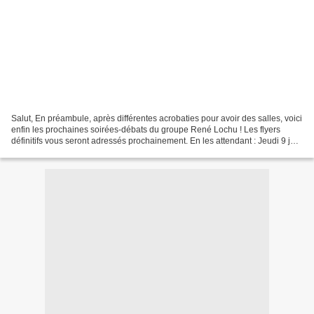
Salut, En préambule, après différentes acrobaties pour avoir des salles, voici
enfin les prochaines soirées-débats du groupe René Lochu ! Les flyers
définitifs vous seront adressés prochainement. En les attendant : Jeudi 9 juin
- Vannes, Palais des Arts...