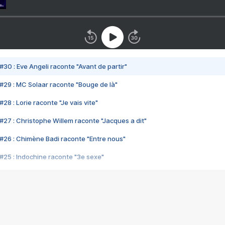
#30 : Eve Angeli raconte "Avant de partir"
#29 : MC Solaar raconte "Bouge de là"
28 : Lorie raconte "Je vais vite"
#27 : Christophe Willem raconte "Jacques a dit"
#26 : Chimène Badi raconte "Entre nous"
#25 : Indochine raconte "3e sexe"
#24 : Zaho raconte "C'est chelou"
#23 : Patrick Bruel raconte "Au café des délices"
#22 : Kyo raconte "Le chemin"