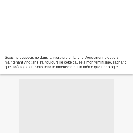
Sexisme et spécisme dans la littérature enfantine Végétarienne depuis
maintenant vingt ans, j'ai toujours lié cette cause à mon féminisme, sachant
que l'idéologie qui sous-tend le machisme est la même que l'idéologie
spéciste (domination d'une espèce...