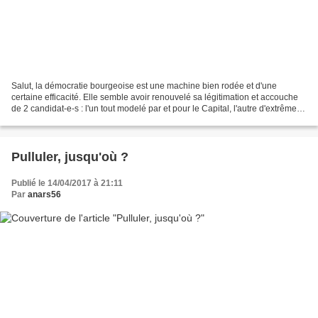
Salut, la démocratie bourgeoise est une machine bien rodée et d'une
certaine efficacité. Elle semble avoir renouvelé sa légitimation et accouche
de 2 candidat-e-s : l'un tout modelé par et pour le Capital, l'autre d'extrême
droite... Le criminel, c'est...
Pulluler, jusqu'où ?
Publié le 14/04/2017 à 21:11
Par
anars56