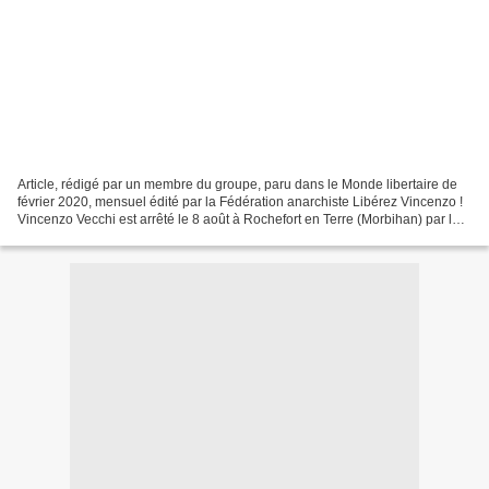
Article, rédigé par un membre du groupe, paru dans le Monde libertaire de
février 2020, mensuel édité par la Fédération anarchiste Libérez Vincenzo !
Vincenzo Vecchi est arrêté le 8 août à Rochefort en Terre (Morbihan) par la
police française, à la demande...