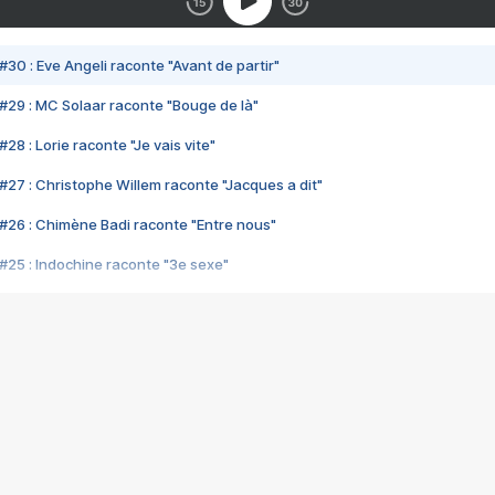
#30 : Eve Angeli raconte "Avant de partir"
#29 : MC Solaar raconte "Bouge de là"
28 : Lorie raconte "Je vais vite"
#27 : Christophe Willem raconte "Jacques a dit"
#26 : Chimène Badi raconte "Entre nous"
#25 : Indochine raconte "3e sexe"
#24 : Zaho raconte "C'est chelou"
#23 : Patrick Bruel raconte "Au café des délices"
#22 : Kyo raconte "Le chemin"
#21 : Nolwenn Leroy raconte "Cassé"
#20 : Patrick Hernandez raconte "Born to be alive"