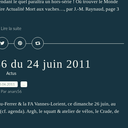
pendant le quel paraîtra un hors-série ! Où trouver le Monde
aire Actualité Mort aux vaches…, par J.-M. Raynaud, page 3
Lire la suite
56 du 24 juin 2011
Actus
5.06.2011
…
Par anars56
hu-Ferrer & la FA Vannes-Lorient, ce dimanche 26 juin, au
f. agenda). Argh, le squatt & atelier de vélos, le Crade, de