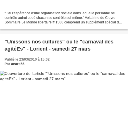
"J’ai l’espérance d’une organisation sociale dans laquelle personne ne
contrôle autrui et où chacun se contrôle soi-même." Voltairine de Cleyre
Sommaire Le Monde libertaire # 1588 comprend un supplément spécial de
8 pages consacré à la sortie au cinéma...
"Unissons nos cultures" ou le "carnaval des
agitéEs" - Lorient - samedi 27 mars
Publié le 23/03/2010 à 15:02
Par
anars56