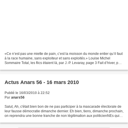
«Ce n’est pas une miette de pain, c’est la moisson du monde entier qu’il faut
à la race humaine, sans exploiteur et sans exploités.» Louise Michel
Sommaire Total, les flics étaient là, par J.-P. Levaray, page 3 Fait d’hiver, par
J.-M. Raynaud, page 4...
Actus Anars 56 - 16 mars 2010
Publié le 16/03/2010 à 22:52
Par
anars56
Salut, Ah, c'était bien bon de ne pas participer à la mascarade électorale de
leur fausse démocratie dimanche dernier. Eh bien, tiens, dimanche prochain,
on reprendra une bonne tranche de non légitimation aux politicienNEs qui
prétendent "gérer" pour...