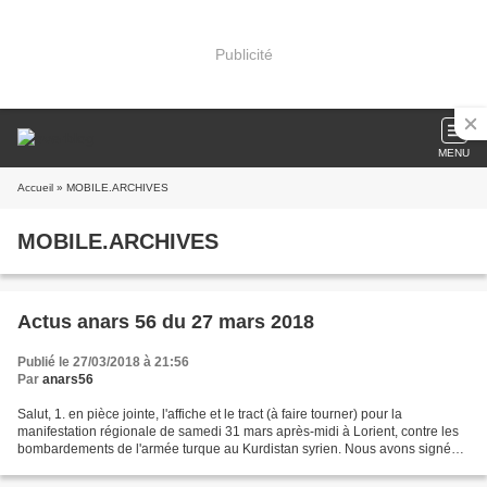
Publicité
MENU
Accueil
» MOBILE.ARCHIVES
MOBILE.ARCHIVES
Actus anars 56 du 27 mars 2018
Publié le 27/03/2018 à 21:56
Par
anars56
Salut, 1. en pièce jointe, l'affiche et le tract (à faire tourner) pour la
manifestation régionale de samedi 31 mars après-midi à Lorient, contre les
bombardements de l'armée turque au Kurdistan syrien. Nous avons signé
cet appel (à l'initiative d'Alternative...