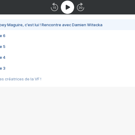
bey Maguire, c'est lui ! Rencontre avec Damien Witecka
e 6
e 5
e 4
e 3
s créatrices de la VF !
e 2
e 1
e Mektoub My Love arrive enfin ! Rencontre avec Shaïn Boumedine et Sal
i : après Toni en famille
elle réalise le bouleversant Dites lui que je l'aime