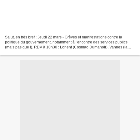
Salut, en très bref : Jeudi 22 mars - Grèves et manifestations contre la
politique du gouvernement, notamment à l'encontre des services publics
(mais pas que !). RDV à 10h30 : Lorient (Cosmao Dumanoir), Vannes (la
gare et l'hôpital) et au port de Le Palais...