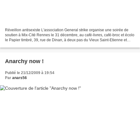
Réveillon antisexiste L'association General strike organise une soirée de
soutien à Mix-Cité Rennes le 31 décembre, au café-livres, café-broc et écolo
le Papier timbré, 39, rue de Dinan, à deux pas du Vieux Saint-Etienne et
quelques pas de la place Sainte-Anne....
Anarchy now !
Publié le 21/12/2009 à 19:54
Par
anars56