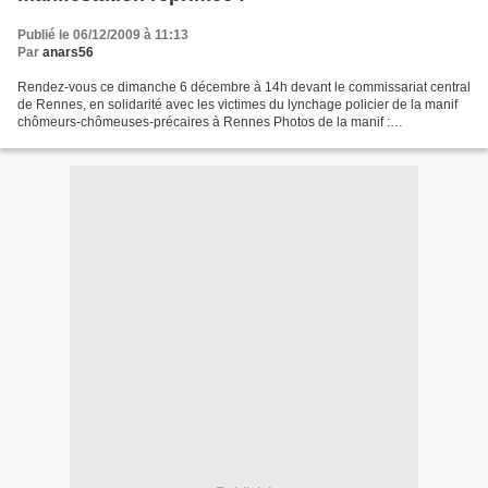
Publié le 06/12/2009 à 11:13
Par
anars56
Rendez-vous ce dimanche 6 décembre à 14h devant le commissariat central
de Rennes, en solidarité avec les victimes du lynchage policier de la manif
chômeurs-chômeuses-précaires à Rennes Photos de la manif :
http://www.flickr.com/photos/37083181@N04/sets/72157622943116584/...