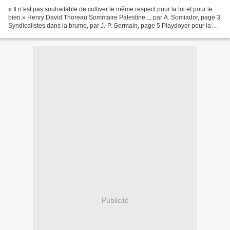
« Il n’est pas souhaitable de cultiver le même respect pour la loi et pour le
bien.» Henry David Thoreau Sommaire Palestine..., par A. Somiador, page 3
Syndicalistes dans la brume, par J.-P. Germain, page 5 Playdoyer pour la
révolte des mal-logés, par...
Publicité