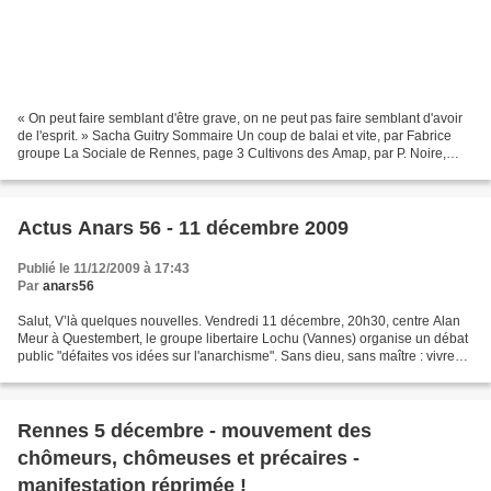
« On peut faire semblant d'être grave, on ne peut pas faire semblant d'avoir
de l'esprit. » Sacha Guitry Sommaire Un coup de balai et vite, par Fabrice
groupe La Sociale de Rennes, page 3 Cultivons des Amap, par P. Noire,
page 4 L’hôpital malade, par...
Actus Anars 56 - 11 décembre 2009
Publié le 11/12/2009 à 17:43
Par
anars56
Salut, V’là quelques nouvelles. Vendredi 11 décembre, 20h30, centre Alan
Meur à Questembert, le groupe libertaire Lochu (Vannes) organise un débat
public "défaites vos idées sur l'anarchisme". Sans dieu, sans maître : vivre
autrement, l'anarchisme est...
Rennes 5 décembre - mouvement des
chômeurs, chômeuses et précaires -
manifestation réprimée !