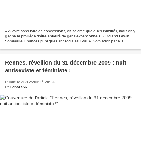
« À vivre sans faire de concessions, on se crée quelques inimitiés, mais on y
gagne le privilège d’être entouré de gens exceptionnels. » Roland Lewin
Sommaire Finances publiques antisociales ! Par A. Somiador, page 3
Bakounine et l’anarchie, par R. Berthier,...
Rennes, réveillon du 31 décembre 2009 : nuit
antisexiste et féministe !
Publié le 26/12/2009 à 20:36
Par
anars56