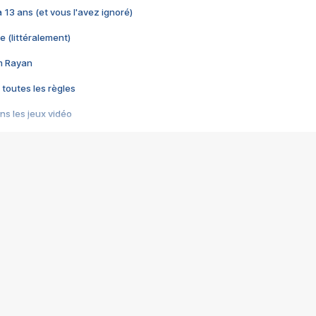
 a 13 ans (et vous l'avez ignoré)
e (littéralement)
im Rayan
 toutes les règles
s les jeux vidéo
us choquant de Rockstar ? - Le scandale BULLY
e plus moche de Steam
du RÊVE tourne au CAUCHEMAR
pendant 8 heures
it… à tort
umiliés par un jeu vidéo
ire - Final Fantasy 8