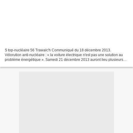
S top-nucléaire 56 Trawalc'h Communiqué du 18 décembre 2013.
Vélorution anti-nucléaire : « la voiture électrique n'est pas une solution au
problème énergétique ». Samedi 21 décembre 2013 auront lieu plusieurs
manifestations dans le Morbihan pour dénoncer...