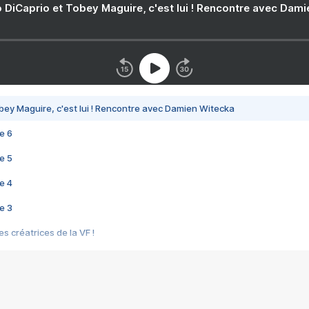
 DiCaprio et Tobey Maguire, c'est lui ! Rencontre avec Dam
bey Maguire, c'est lui ! Rencontre avec Damien Witecka
e 6
e 5
e 4
e 3
s créatrices de la VF !
e 2
e 1
e Mektoub My Love arrive enfin ! Rencontre avec Shaïn Boumedine et Sal