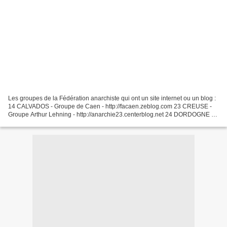
Les groupes de la Fédération anarchiste qui ont un site internet ou un blog :
14 CALVADOS - Groupe de Caen - http://facaen.zeblog.com 23 CREUSE -
Groupe Arthur Lehning - http://anarchie23.centerblog.net 24 DORDOGNE -
Groupe Drapeau Noir Périgord - http://dnp.lautre.net...