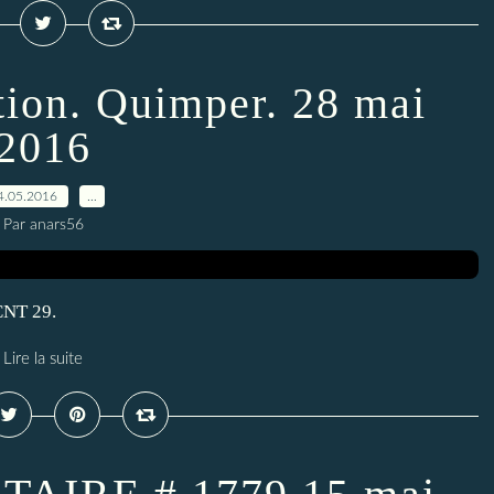
stion. Quimper. 28 mai
2016
4.05.2016
…
Par anars56
 CNT 29.
Lire la suite