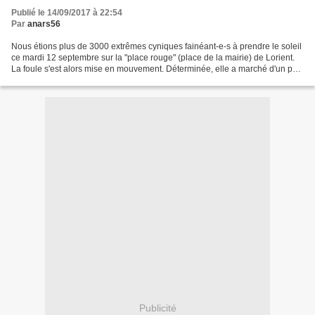
Publié le 14/09/2017 à 22:54
Par
anars56
Nous étions plus de 3000 extrêmes cyniques fainéant-e-s à prendre le soleil
ce mardi 12 septembre sur la "place rouge" (place de la mairie) de Lorient.
La foule s'est alors mise en mouvement. Déterminée, elle a marché d'un pas
tranquille devant les vitrines...
Publicité