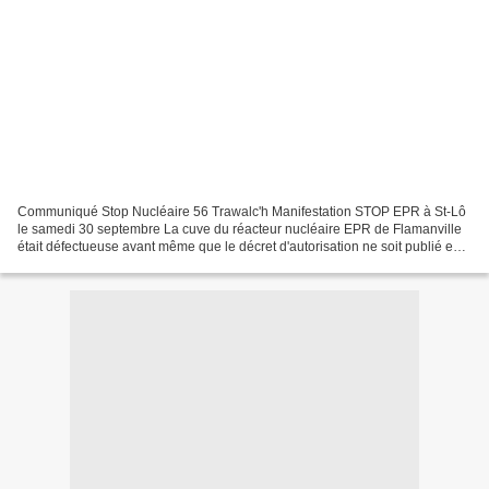
Communiqué Stop Nucléaire 56 Trawalc'h Manifestation STOP EPR à St-Lô
le samedi 30 septembre La cuve du réacteur nucléaire EPR de Flamanville
était défectueuse avant même que le décret d'autorisation ne soit publié en
2007. Elle risque de se fissurer...