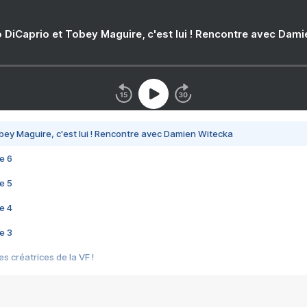
 DiCaprio et Tobey Maguire, c'est lui ! Rencontre avec Dam
bey Maguire, c'est lui ! Rencontre avec Damien Witecka
e 6
e 5
e 4
e 3
s créatrices de la VF !
e 2
e 1