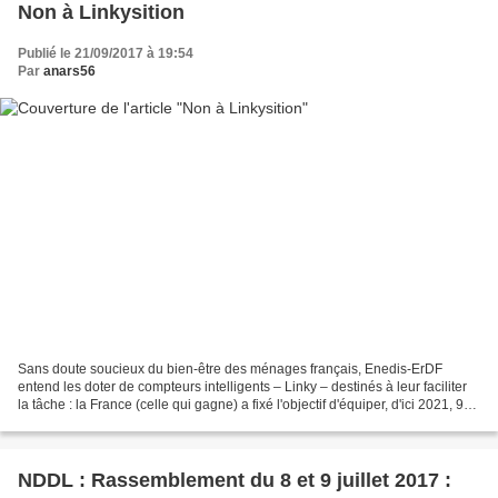
Non à Linkysition
Publié le 21/09/2017 à 19:54
Par
anars56
Sans doute soucieux du bien-être des ménages français, Enedis-ErDF
entend les doter de compteurs intelligents – Linky – destinés à leur faciliter
la tâche : la France (celle qui gagne) a fixé l'objectif d'équiper, d'ici 2021, 90
% des foyers (elle a confirmé...
NDDL : Rassemblement du 8 et 9 juillet 2017 :