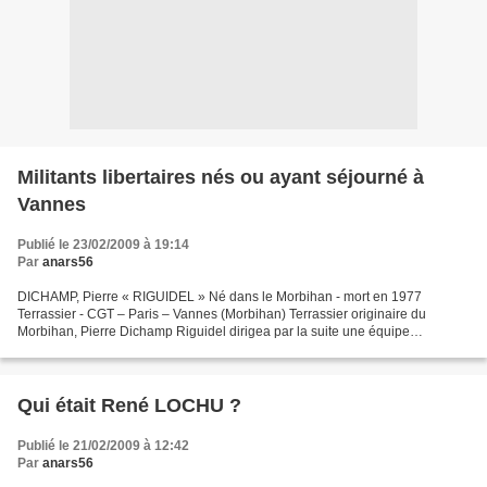
Militants libertaires nés ou ayant séjourné à
Vannes
Publié le 23/02/2009 à 19:14
Par
anars56
DICHAMP, Pierre « RIGUIDEL » Né dans le Morbihan - mort en 1977
Terrassier - CGT – Paris – Vannes (Morbihan) Terrassier originaire du
Morbihan, Pierre Dichamp Riguidel dirigea par la suite une équipe
coopérative. Délégué à la propagande du syndicat CGT...
Qui était René LOCHU ?
Publié le 21/02/2009 à 12:42
Par
anars56