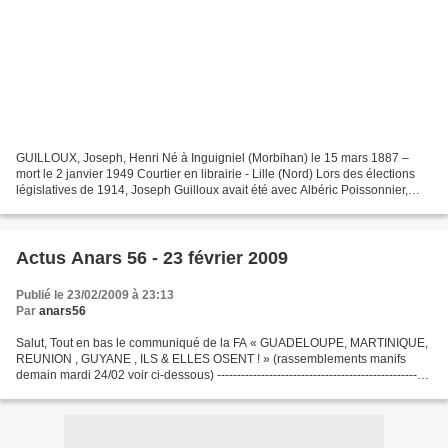
GUILLOUX, Joseph, Henri Né à Inguigniel (Morbihan) le 15 mars 1887 –
mort le 2 janvier 1949 Courtier en librairie - Lille (Nord) Lors des élections
législatives de 1914, Joseph Guilloux avait été avec Albéric Poissonnier,
candidat abstentionniste dans...
Actus Anars 56 - 23 février 2009
Publié le 23/02/2009 à 23:13
Par
anars56
Salut, Tout en bas le communiqué de la FA « GUADELOUPE, MARTINIQUE,
REUNION , GUYANE , ILS & ELLES OSENT ! » (rassemblements manifs
demain mardi 24/02 voir ci-dessous) -----------------------------------------------------
------------- DEMAIN !!!! Mardi...