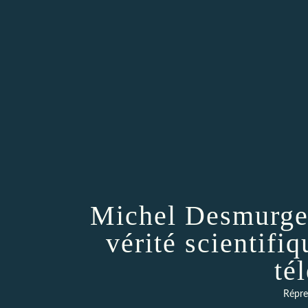
Michel Desmurget
vérité scientifiq
té
Répres