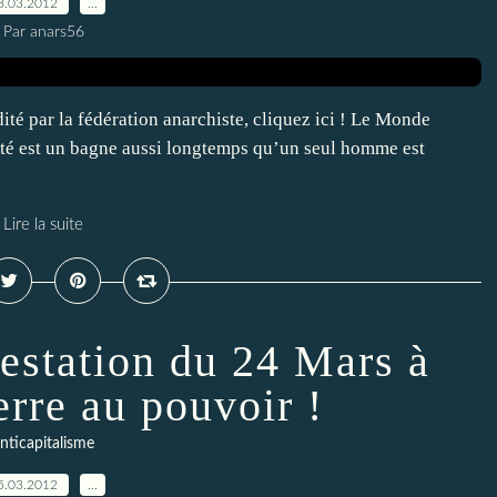
8.03.2012
…
Par anars56
ité par la fédération anarchiste, cliquez ici ! Le Monde
rté est un bagne aussi longtemps qu’un seul homme est
Lire la suite
festation du 24 Mars à
erre au pouvoir !
nticapitalisme
5.03.2012
…