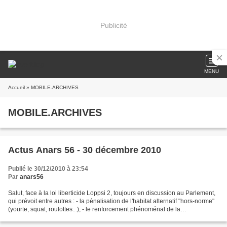
Publicité
MENU
Accueil
» MOBILE.ARCHIVES
MOBILE.ARCHIVES
Actus Anars 56 - 30 décembre 2010
Publié le 30/12/2010 à 23:54
Par
anars56
Salut, face à la loi liberticide Loppsi 2, toujours en discussion au Parlement,
qui prévoit entre autres : - la pénalisation de l'habitat alternatif "hors-norme"
(yourte, squat, roulottes...), - le renforcement phénoménal de la
vidéosurveillance, - le...