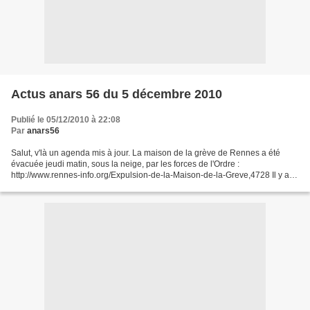
Actus anars 56 du 5 décembre 2010
Publié le 05/12/2010 à 22:08
Par
anars56
Salut, v'là un agenda mis à jour. La maison de la grève de Rennes a été
évacuée jeudi matin, sous la neige, par les forces de l'Ordre :
http://www.rennes-info.org/Expulsion-de-la-Maison-de-la-Greve,4728 Il y a
eu des protestations collectives dans la...