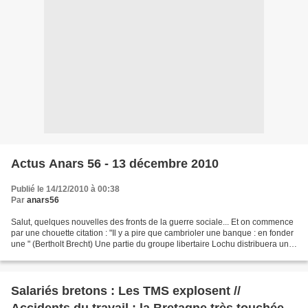
Actus Anars 56 - 13 décembre 2010
Publié le 14/12/2010 à 00:38
Par
anars56
Salut, quelques nouvelles des fronts de la guerre sociale... Et on commence
par une chouette citation : "Il y a pire que cambrioler une banque : en fonder
une " (Bertholt Brecht) Une partie du groupe libertaire Lochu distribuera un
tract contre les jouets...
Salariés bretons : Les TMS explosent //