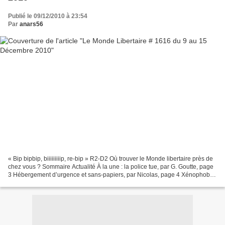
Publié le 09/12/2010 à 23:54
Par
anars56
« Bip bipbip, biiiiiiiiip, re-bip » R2-D2 Où trouver le Monde libertaire près de
chez vous ? Sommaire Actualité À la une : la police tue, par G. Goutte, page
3 Hébergement d’urgence et sans-papiers, par Nicolas, page 4 Xénophobie,
racisme et grands principes,...