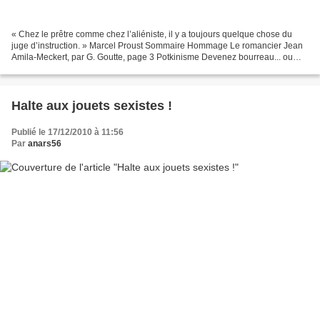
« Chez le prêtre comme chez l’aliéniste, il y a toujours quelque chose du
juge d’instruction. » Marcel Proust Sommaire Hommage Le romancier Jean
Amila-Meckert, par G. Goutte, page 3 Potkinisme Devenez bourreau... ou
pas, par A. Cissoko et N. Poktine,...
Halte aux jouets sexistes !
Publié le 17/12/2010 à 11:56
Par
anars56