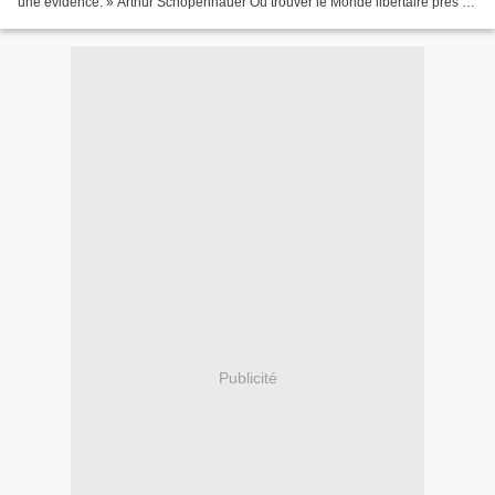
une évidence. » Arthur Schopenhauer Où trouver le Monde libertaire près de
chez vous ? Sommaire...
Publicité