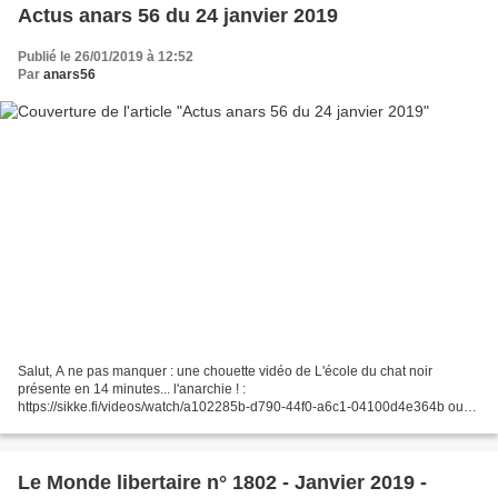
Actus anars 56 du 24 janvier 2019
Publié le 26/01/2019 à 12:52
Par
anars56
Salut, A ne pas manquer : une chouette vidéo de L'école du chat noir
présente en 14 minutes... l'anarchie ! :
https://sikke.fi/videos/watch/a102285b-d790-44f0-a6c1-04100d4e364b ou
http://anars56.over-blog.org/2019/01/l-anarchie-c-est-pas-ce-que-tu-
crois.video.html...
Le Monde libertaire n° 1802 - Janvier 2019 -