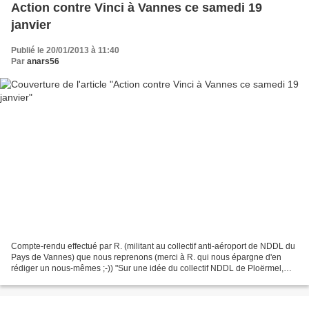
Action contre Vinci à Vannes ce samedi 19
janvier
Publié le 20/01/2013 à 11:40
Par
anars56
Compte-rendu effectué par R. (militant au collectif anti-aéroport de NDDL du
Pays de Vannes) que nous reprenons (merci à R. qui nous épargne d'en
rédiger un nous-mêmes ;-)) "Sur une idée du collectif NDDL de Ploërmel,
proposant que les collectifs du Morbihan...