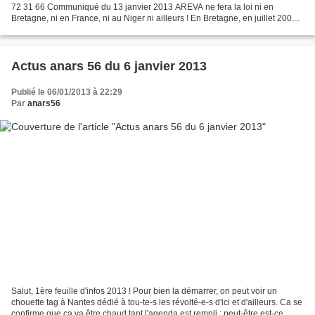
72 31 66 Communiqué du 13 janvier 2013 AREVA ne fera la loi ni en
Bretagne, ni en France, ni au Niger ni ailleurs ! En Bretagne, en juillet 2008 ,
Sortir du nucléaire Cornouaille...
Actus anars 56 du 6 janvier 2013
Publié le 06/01/2013 à 22:29
Par
anars56
Salut, 1ère feuille d'infos 2013 ! Pour bien la démarrer, on peut voir un
chouette tag à Nantes dédié à tou-te-s les révolté-e-s d'ici et d'ailleurs. Ca se
confirme que ça va être chaud tant l'agenda est rempli : peut-être est-ce