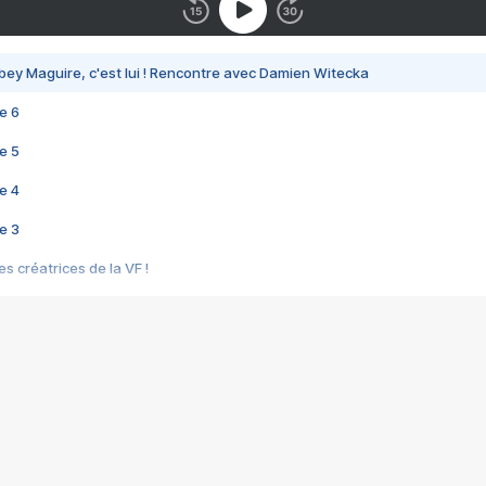
bey Maguire, c'est lui ! Rencontre avec Damien Witecka
e 6
e 5
e 4
e 3
s créatrices de la VF !
e 2
e 1
e Mektoub My Love arrive enfin ! Rencontre avec Shaïn Boumedine et Sal
i : après Toni en famille
elle réalise le bouleversant Dites lui que je l'aime