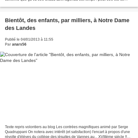
Bakounine qui a rempli...
Bientôt, des enfants, par milliers, à Notre Dame
des Landes
Publié le 04/01/2013 à 11:55
Par
anars56
Texte repris volontiers au blog Les contrées magnifiques animé par Serge
Quadruppani On notera avec intérêt (et satisfaction) l'encart à propos d'une
révolte d'élèves du collège des jésuites de Vannes au... XVIIIème siècle !!