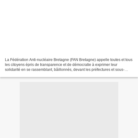
La Fédération Anti-nucléaire Bretagne (FAN Bretagne) appelle toutes et tous
les citoyens épris de transparence et de démocratie à exprimer leur
solidarité en se rassemblant, bâillonnés, devant les préfectures et sous-
préfectures de Bretagne le Vendredi...