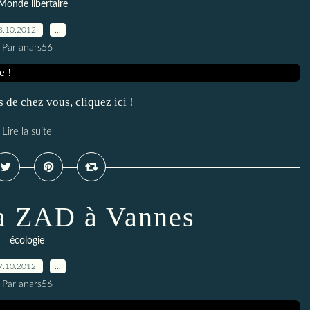
Monde libertaire
8.10.2012
…
Par anars56
s de chez vous, cliquez ici !
Lire la suite
la ZAD à Vannes
écologie
7.10.2012
…
Par anars56