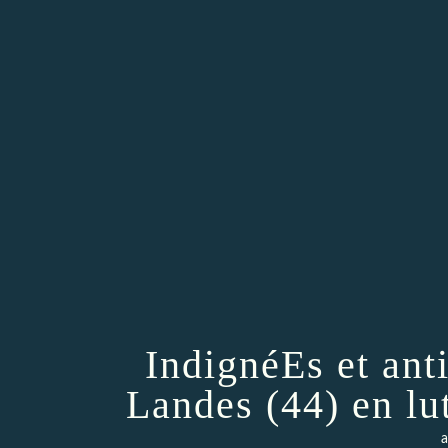
IndignéEs et ant
Landes (44) en lu
a