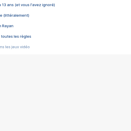
 a 13 ans (et vous l'avez ignoré)
e (littéralement)
im Rayan
 toutes les règles
s les jeux vidéo
us choquant de Rockstar ? - Le scandale BULLY
e plus moche de Steam
du RÊVE tourne au CAUCHEMAR
pendant 8 heures
it… à tort
umiliés par un jeu vidéo
ire - Final Fantasy 8