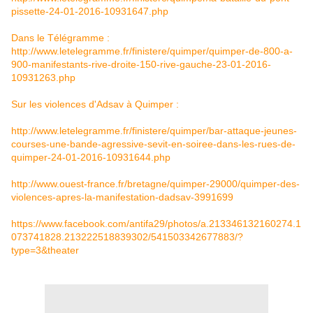
pissette-24-01-2016-10931647.php
D
ans le Télégramme :
http://www.letelegramme.fr/finistere/quimper/quimper-de-800-a-
900-manifestants-rive-droite-150-rive-gauche-23-01-2016-
10931263.php
Sur les violences d'Adsav à Quimper :
http://www.letelegramme.fr/finistere/quimper/bar-attaque-jeunes-
courses-une-bande-agressive-sevit-en-soiree-dans-les-rues-de-
quimper-24-01-2016-10931644.php
http://www.ouest-france.fr/bretagne/quimper-29000/quimper-des-
violences-apres-la-manifestation-dadsav-3991699
https://www.facebook.com/antifa29/photos/a.213346132160274.1
073741828.213222518839302/541503342677883/?
type=3&theater