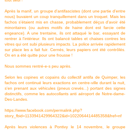
tout seul !
Après la manif, un groupe d'antifascistes (dont une partie d'entre
nous) buvaient un coup tranquillement dans un troquet. Mais les
fachos s'étaient mis en chasse, probablement déçus d'avoir été
minoritaires (ou autres motifs de haine dont est farcie cette
engeance). A une trentaine, ils ont attaqué le bar, essayant de
rentrer à l'intérieur. Ils ont balancé tables et chaises contres les
vitres qui ont subi plusieurs impacts. La police arrivée rapidement
sur place les a fait fuir. Cernés, leurs papiers ont été contrôlés.
On en a été quitte pour une frousse !
Nous sommes rentré-e-s peu après.
Selon les copines et copains du collectif antifa de Quimper, les
fachos ont continué leurs exactions en centre-ville durant la nuit,
s'en prenant aux véhicules (pneus crevés...) portant des signes
distinctifs, comme les autocollants anti aéroport de Notre-dame-
Des-Landes.
https://www.facebook.com/permalink.php?
story_fbid=1133941429964322&id=1022064414485358&fref=nf
Après leurs violences à Pontivy le 14 novembre, le groupe