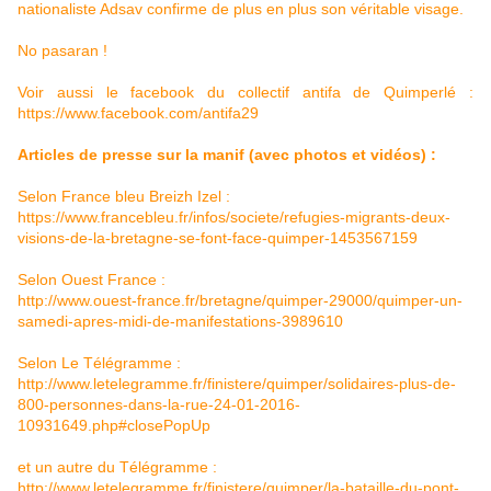
nationaliste Adsav confirme de plus en plus son véritable visage.
No pasaran !
Voir aussi le facebook du collectif antifa de Quimperlé :
https://www.facebook.com/antifa29
Articles de presse sur la manif (avec photos et vidéos) :
Selon France bleu Breizh Izel :
https://www.francebleu.fr/infos/societe/refugies-migrants-deux-
visions-de-la-bretagne-se-font-face-quimper-1453567159
Selon Ouest France :
http://www.ouest-france.fr/bretagne/quimper-29000/quimper-un-
samedi-apres-midi-de-manifestations-3989610
Selon Le Télégramme :
http://www.letelegramme.fr/finistere/quimper/solidaires-plus-de-
800-personnes-dans-la-rue-24-01-2016-
10931649.php#closePopUp
et un autre du Télégramme :
http://www.letelegramme.fr/finistere/quimper/la-bataille-du-pont-