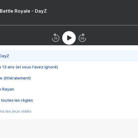
 Battle Royale - DayZ
 DayZ
 a 13 ans (et vous l'avez ignoré)
e (littéralement)
im Rayan
 toutes les règles
s les jeux vidéo
us choquant de Rockstar ? - Le scandale BULLY
e plus moche de Steam