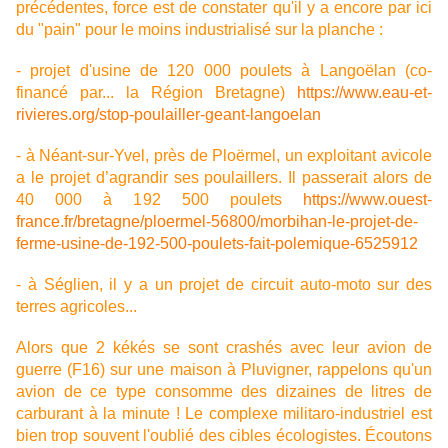
précédentes, force est de constater qu'il y a encore par ici
du "pain" pour le moins industrialisé sur la planche :
- projet d'usine de 120 000 poulets à Langoëlan (co-
financé par... la Région Bretagne)
https://www.eau-et-
rivieres.org/stop-poulailler-geant-langoelan
- à Néant-sur-Yvel, près de Ploërmel, un exploitant avicole
a le projet d’agrandir ses poulaillers. Il passerait alors de
40 000 à 192 500 poulets
https://www.ouest-
france.fr/bretagne/ploermel-56800/morbihan-le-projet-de-
ferme-usine-de-192-500-poulets-fait-polemique-6525912
- à Séglien, il y a un projet de circuit auto-moto sur des
terres agricoles...
Alors que 2 kékés se sont crashés avec leur avion de
guerre (F16) sur une maison à Pluvigner, rappelons qu'un
avion de ce type consomme des dizaines de litres de
carburant à la minute ! Le complexe militaro-industriel est
bien trop souvent l'oublié des cibles écologistes. Écoutons