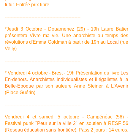
futur
. Entrée prix libre
---------------------------------------------------
*Jeudi 3 Octobre - Douarnenez (29) - 19h Laure Batier
présentera Vivre ma vie. Une anarchiste au temps des
révolutions d'Emma Goldman à partir de 19h au
Local
(rue
Velly)
---------------------------------------------------
* Vendredi 4 octobre - Brest - 19h Présentation du livre
Les
En-dehors. Anarchistes individualistes et illégalistes à la
Belle-Epoque
par son auteure Anne Steiner, à
L'Avenir
(Place Guérin)
---------------------------------------------------
Vendredi 4 et samedi 5 octobre - Campénéac (56) -
Festival punk "
Peur sur la ville 2
" en soutien à RESF 56
(
Réseau éducation sans frontière
). Pass 2 jours : 14 euros.