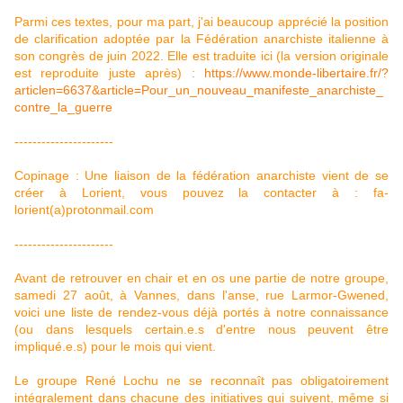
Parmi ces textes, pour ma part, j'ai beaucoup apprécié la position
de clarification adoptée par la Fédération anarchiste italienne à
son congrès de juin 2022. Elle est traduite ici (la version originale
est reproduite juste après) :
https://www.monde-libertaire.fr/?
articlen=6637&article=Pour_un_nouveau_manifeste_anarchiste_
contre_la_guerre
----------------------
Copinage : Une liaison de la fédération anarchiste vient de se
créer à Lorient, vous pouvez la contacter à :
fa-
lorient(a)protonmail.com
----------------------
Avant de retrouver en chair et en os une partie de notre groupe,
samedi 27 août, à Vannes, dans l'anse, rue Larmor-Gwened,
voici une liste de rendez-vous déjà portés à notre connaissance
(ou dans lesquels certain.e.s d'entre nous peuvent être
impliqué.e.s) pour le mois qui vient.
Le groupe René Lochu ne se reconnaît pas obligatoirement
intégralement dans chacune des initiatives qui suivent, même si