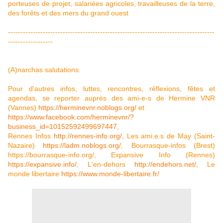
porteuses de projet, salariées agricoles, travailleuses de la terre,
des forêts et des mers du grand ouest
-----------------------------------------------------------------------------------
------------------
(A)narchas salutations.
Pour d'autres infos, luttes, rencontres, réflexions, fêtes et
agendas, se reporter auprès des ami-e-s de Hermine VNR
(Vannes)
https://herminevnr.noblogs.org/
et
https://www.facebook.com/herminevnr/?
business_id=10152592499697447
,
Rennes Infos
http://rennes-info.org/
, Les ami.e.s de May (Saint-
Nazaire)
https://ladm.noblogs.org/
, Bourrasque-infos (Brest)
https://bourrasque-info.org/
, Expansive Info (Rennes)
https://expansive.info/
, L'en-dehors
http://endehors.net/
, Le
monde libertaire
https://www.monde-libertaire.fr/