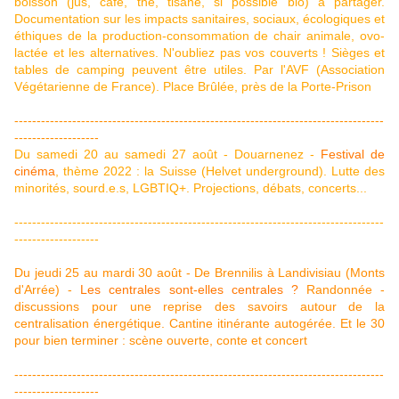
boisson (jus, café, thé, tisane, si possible bio) à partager.
Documentation sur les impacts sanitaires, sociaux, écologiques et
éthiques de la production-consommation de chair animale, ovo-
lactée et les alternatives. N'oubliez pas vos couverts ! Sièges et
tables de camping peuvent être utiles. Par l'AVF (Association
Végétarienne de France). Place Brûlée, près de la Porte-Prison
-----------------------------------------------------------------------------------
-------------------
Du samedi 20 au samedi 27 août - Douarnenez -
Festival de
cinéma
, thème 2022 : la Suisse (Helvet underground). Lutte des
minorités, sourd.e.s, LGBTIQ+. Projections, débats, concerts...
-----------------------------------------------------------------------------------
-------------------
Du jeudi 25 au mardi 30 août - De Brennilis à Landivisiau (Monts
d'Arrée) -
Les centrales sont-elles centrales ?
Randonnée -
discussions pour une reprise des savoirs autour de la
centralisation énergétique. Cantine itinérante autogérée. Et le 30
pour bien terminer : scène ouverte, conte et concert
-----------------------------------------------------------------------------------
-------------------