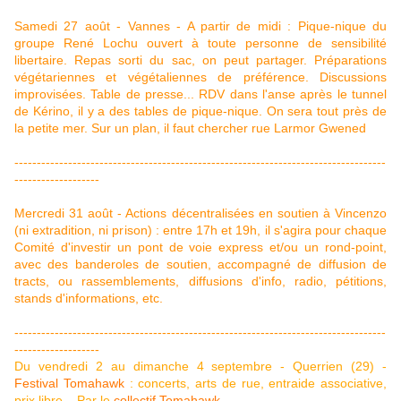
Samedi 27 août - Vannes - A partir de midi : Pique-nique du
groupe René Lochu ouvert à toute personne de sensibilité
libertaire. Repas sorti du sac, on peut partager. Préparations
végétariennes et végétaliennes de préférence. Discussions
improvisées. Table de presse... RDV dans l'anse après le tunnel
de Kérino, il y a des tables de pique-nique. On sera tout près de
la petite mer. Sur un plan, il faut chercher rue Larmor Gwened
-----------------------------------------------------------------------------------
-------------------
Mercredi 31 août - Actions décentralisées en soutien à Vincenzo
(ni extradition, ni prison) : entre 17h et 19h, il s'agira pour chaque
Comité d'investir un pont de voie express et/ou un rond-point,
avec des banderoles de soutien, accompagné de diffusion de
tracts, ou rassemblements, diffusions d'info, radio, pétitions,
stands d'informations, etc.
-----------------------------------------------------------------------------------
-------------------
Du vendredi 2 au dimanche 4 septembre - Querrien (29) -
Festival Tomahawk
: concerts, arts de rue, entraide associative,
prix libre... Par le
collectif Tomahawk