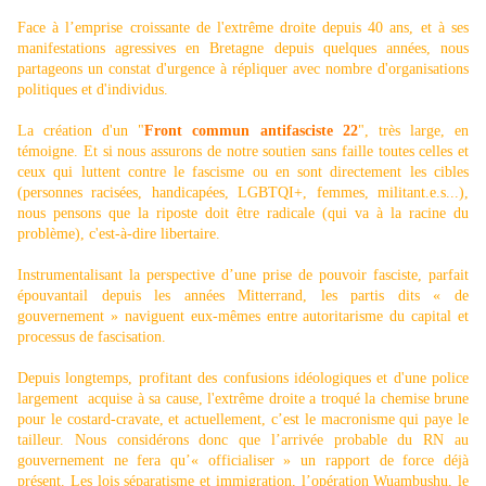
Face à l’emprise croissante de l'extrême droite depuis 40 ans, et à ses
manifestations agressives en Bretagne depuis quelques années, nous
partageons un constat d'urgence à répliquer avec nombre d'organisations
politiques et d'individus.
La création d'un "
Front commun antifasciste 22
"
, très large, en
témoigne. Et si nous assurons de notre soutien sans faille toutes celles et
ceux qui luttent contre le fascisme ou en sont directement les cibles
(personnes racisées, handicapées, LGBTQI+, femmes, militant.e.s...),
nous pensons que la riposte doit être radicale (qui va à la racine du
problème), c'est-à-dire libertaire.
Instrumentalisant la perspective d’une prise de pouvoir fasciste, parfait
épouvantail depuis les années Mitterrand, les partis dits « de
gouvernement » naviguent eux-mêmes entre autoritarisme du capital et
processus de fascisation.
Depuis longtemps, profitant des confusions idéologiques et d'une police
largement acquise à sa cause, l'extrême droite a troqué la chemise brune
pour le costard-cravate, et actuellement, c’est le macronisme qui paye le
tailleur. Nous considérons donc que l’arrivée probable du RN au
gouvernement ne fera qu’« officialiser » un rapport de force déjà
présent. Les lois séparatisme et immigration, l’opération Wuambushu, le