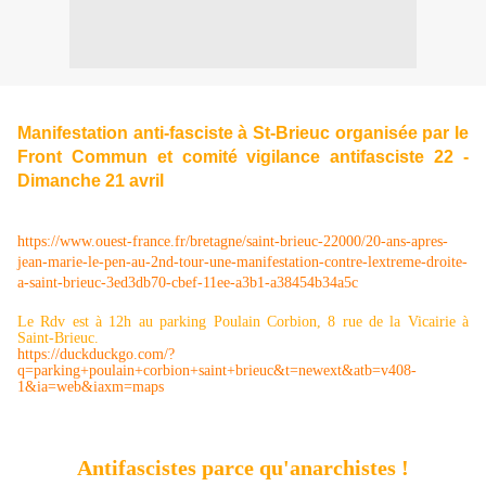
Manifestation anti-fasciste à St-Brieuc organisée par le
Front Commun et comité vigilance antifasciste 22 -
Dimanche 21 avril
https://www.ouest-france.fr/bretagne/saint-brieuc-22000/20-ans-apres-
jean-marie-le-pen-au-2nd-tour-une-manifestation-contre-lextreme-droite-
a-saint-brieuc-3ed3db70-cbef-11ee-a3b1-a38454b34a5c
Le Rdv est à 12h au parking Poulain Corbion, 8 rue de la Vicairie à
Saint-Brieuc.
https://duckduckgo.com/?
q=parking+poulain+corbion+saint+brieuc&t=newext&atb=v408-
1&ia=web&iaxm=maps
Antifascistes parce qu'anarchistes !