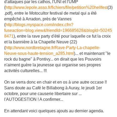
d'attaques par les cathos, l'UNI et l'UMP
(
http://www.lepole.asso.fr/fichiers/file/petition%20hellfest
(3)
.pdf), entre le Motocultor festival de metal qui a été
empêché à Arradon, près de Vannes
(
http://blogs.myspace.com/index.cfm?
fuseaction=blog.view&friendId=196685628&blogId=50245
8471
), entre la rave party d'été pour laquelle ce fut la croix
et la bannière à la Chapelle Neuve (22)
(
http://www.nordbretagne.fr/Rave-Party-La-chapelle-
Neuve-sous-haute-tension_a285.html
)... et maintenant "le
rock du bagne" à Pontivy... on dirait que les Pouvoirs
n'aiment guère la jeunesse qui organise ses propres
activités culturelles... !!!
On se verra donc en chair et en os à une autre occase !!
Sans doute au Café le Billabong à Auray, le jeudi 1er
octobre, pour une causerie libertaire sur ...
l'AUTOGESTION ! A confirmer...
En attendant voici quelques ajouts au dernier agenda.