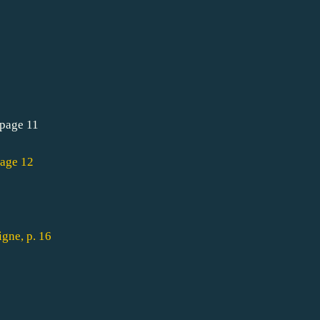
, page 11
page 12
igne, p. 16