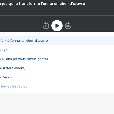
e jeu qui a transformé l’ennui en chef-d’œuvre
nsformé l’ennui en chef-d’œuvre
 DayZ
 a 13 ans (et vous l'avez ignoré)
e (littéralement)
im Rayan
 toutes les règles
s les jeux vidéo
us choquant de Rockstar ? - Le scandale BULLY
e plus moche de Steam