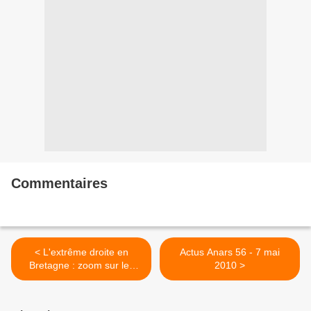
Commentaires
< L'extrême droite en
Actus Anars 56 - 7 mai
Bretagne : zoom sur les
2010 >
identitaires - Mieux les
connaître... Pour mieux les
dénoncer !