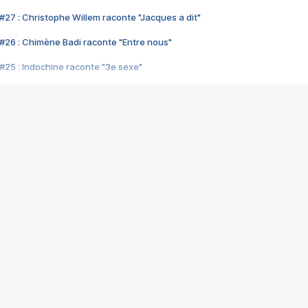
#27 : Christophe Willem raconte "Jacques a dit"
#26 : Chimène Badi raconte "Entre nous"
#25 : Indochine raconte "3e sexe"
#24 : Zaho raconte "C'est chelou"
#23 : Patrick Bruel raconte "Au café des délices"
#22 : Kyo raconte "Le chemin"
#21 : Nolwenn Leroy raconte "Cassé"
#20 : Patrick Hernandez raconte "Born to be alive"
#19 : Lorie raconte "Près de moi"
#18 : Michael Jones raconte "A nos actes manqués" (avec Jean-Jacque
#17 : Khaled raconte "Aïcha"
#16 : Corneille raconte "Parce qu'on vient de loin"