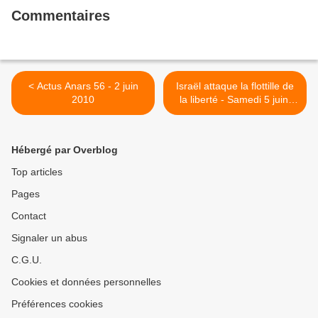
Commentaires
< Actus Anars 56 - 2 juin
Israël attaque la flottille de
2010
la liberté - Samedi 5 juin,
VANNES, 15h
MANIFESTATION de l'Hôtel
de ville à la Préfecture >
Hébergé par Overblog
Top articles
Pages
Contact
Signaler un abus
C.G.U.
Cookies et données personnelles
Préférences cookies