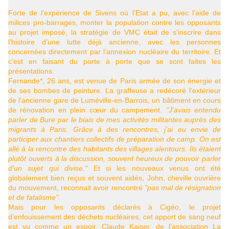
Forte de l’expérience de Sivens où l’Etat a pu, avec l’aide de
milices pro-barrages, monter la population contre les opposants
au projet imposé, la stratégie de
VMC
était de s’inscrire dans
l’histoire d’une lutte déjà ancienne, avec les personnes
concernées directement par l’annexion nucléaire du territoire. Et
c’est en faisant du porte à porte que se sont faites les
présentations.
Fernande*, 26 ans, est venue de Paris armée de son énergie et
de ses bombes de peinture. La graffeuse a redécoré l’extérieur
de l’ancienne gare de Luméville-en-Barrois, un bâtiment en cours
de rénovation en plein cœur du campement.
"J’avais entendu
parler de Bure par le biais de mes activités militantes auprès des
migrants à Paris. Grâce à des rencontres, j’ai eu envie de
participer aux chantiers collectifs de préparation de camp. On est
allé à la rencontre des habitants des villages alentours. Ils étaient
plutôt ouverts à la discussion, souvent heureux de pouvoir parler
d’un sujet qui divise."
Et si les nouveaux venus ont été
globalement bien reçus et souvent aidés, John, cheville ouvrière
du mouvement, reconnait avoir rencontré
"pas mal de résignation
et de fatalisme".
Mais pour les opposants déclarés à Cigéo, le projet
d’enfouissement des déchets nucléaires, cet apport de sang neuf
est vu comme un espoir. Claude Kaiser, de l’association La