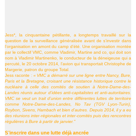
Jess*, la cinquantaine pétillante, a longtemps travaillé sur la
question de la surveillance généralisée avant de s’investir dans
l’organisation en amont du camp d’été. Une organisation montée
par le collectif
VMC
, comme Vladimir, Martine and co, qui doit son
nom à Vladimir Martinenko, le conducteur de la déneigeuse qui a
percuté, le 20 octobre 2014, l’avion qui transportait Christophe de
Margerie, patron du groupe Total.
Jess raconte :
«
VMC
a démarré sur une ligne entre Nancy, Bure,
Paris et la Bretagne, croisant une résistance historique contre le
nucléaire à celle des comités de soutien à Notre-Dame-des-
Landes réunis autour d’idées anti-capitalistes et anti-autoritaires.
VMC
se veut un trait d’union entre différentes luttes de territoire
comme Notre-Dame-des-Landes, No Tav (
TGV
Lyon-Turin),
Roybon, Sivens, Hambach et bien d’autres. Depuis 2014, il y a eu
des réunions inter-régionales et inter-comités puis des rencontres
régulières à Bure à partir de janvier."
S’inscrire dans une lutte déjà ancrée