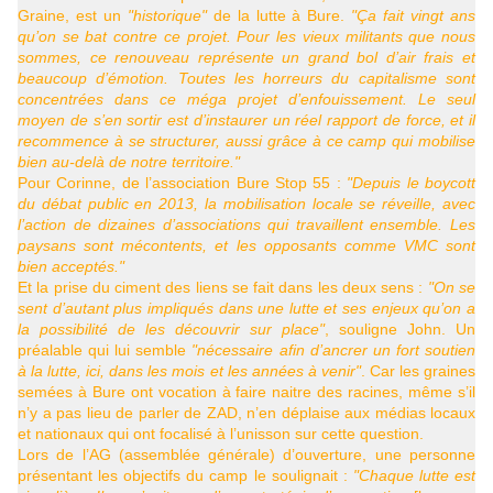
Graine, est un
"historique"
de la lutte à Bure.
"Ça fait vingt ans
qu’on se bat contre ce projet. Pour les vieux militants que nous
sommes, ce renouveau représente un grand bol d’air frais et
beaucoup d’émotion. Toutes les horreurs du capitalisme sont
concentrées dans ce méga projet d’enfouissement. Le seul
moyen de s’en sortir est d’instaurer un réel rapport de force, et il
recommence à se structurer, aussi grâce à ce camp qui mobilise
bien au-delà de notre territoire."
Pour Corinne, de l’association Bure Stop 55 :
"Depuis le boycott
du débat public en 2013, la mobilisation locale se réveille, avec
l’action de dizaines d’associations qui travaillent ensemble. Les
paysans sont mécontents, et les opposants comme
VMC
sont
bien acceptés."
Et la prise du ciment des liens se fait dans les deux sens :
"On se
sent d’autant plus impliqués dans une lutte et ses enjeux qu’on a
la possibilité de les découvrir sur place"
, souligne John. Un
préalable qui lui semble
"nécessaire afin d’ancrer un fort soutien
à la lutte, ici, dans les mois et les années à venir"
. Car les graines
semées à Bure ont vocation à faire naitre des racines, même s’il
n’y a pas lieu de parler de
ZAD
, n’en déplaise aux médias locaux
et nationaux qui ont focalisé à l’unisson sur cette question.
Lors de l’
AG
(assemblée générale) d’ouverture, une personne
présentant les objectifs du camp le soulignait :
"Chaque lutte est