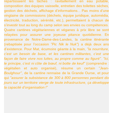
répartissaient les tâches : ravitaillement en eau potable,
composition des équipes vaisselle, entretien des toilettes sèches,
gestion des déchets, affichage d’informations... Pas moins d’une
vingtaine de commissions (déchets, équipe juridique, automédia,
électricité, traduction, sérénité, etc.), permettaient à chacun de
s’investir tout au long du camp selon ses envies ou compétences.
Quatre cantines végétariennes et véganes à prix libre se sont
relayées pour assurer une joyeuse pitance quotidienne. En
provenance de Notre-Dame-des-Landes, la cantine itinérante
(rebaptisée pour l’occasion
"Pic Nik le Nuk"
) a déjà deux ans
d’existence. Pour Mat, écumoire géante à la main,
"la nourriture,
c’est un besoin de base, et les cantines militantes, c’est une
façon de faire vivre nos luttes, au propre comme au figuré". "Ici,
le principe, c’est ni côte de bœuf, ni botte de keuf"
(comprendre :
végétalien et auto organisé), résume un certain
"Jean-
Boulghour"
, de la cantine rennaise de la Grande Ourse, et pour
qui
"assurer la subsistance de 300 à 800 personnes pendant dix
jours sur un territoire vierge de toute infrastructure, ça développe
la capacité d’organisation
!"