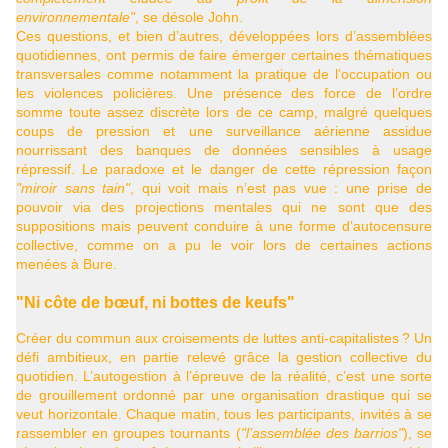
environnementale"
, se désole John.
Ces questions, et bien d’autres, développées lors d’assemblées
quotidiennes, ont permis de faire émerger certaines thématiques
transversales comme notamment la pratique de l’occupation ou
les violences policières. Une présence des force de l’ordre
somme toute assez discrète lors de ce camp, malgré quelques
coups de pression et une surveillance aérienne assidue
nourrissant des banques de données sensibles à usage
répressif. Le paradoxe et le danger de cette répression façon
"miroir sans tain"
, qui voit mais n’est pas vue : une prise de
pouvoir via des projections mentales qui ne sont que des
suppositions mais peuvent conduire à une forme d’autocensure
collective, comme on a pu le voir lors de certaines actions
menées à Bure.
"Ni côte de bœuf, ni bottes de keufs"
Créer du commun aux croisements de luttes anti-capitalistes
? Un
défi ambitieux, en partie relevé grâce la gestion collective du
quotidien. L’autogestion à l’épreuve de la réalité, c’est une sorte
de grouillement ordonné par une organisation drastique qui se
veut horizontale. Chaque matin, tous les participants, invités à se
rassembler en groupes tournants (
"l’assemblée des barrios"
), se