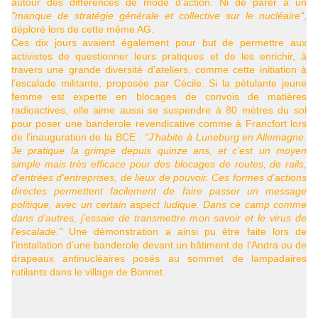
autour des différences de mode d’action. Ni de parer à un
"manque de stratégie générale et collective sur le nucléaire"
,
déploré lors de cette même
AG
.
Ces dix jours avaient également pour but de permettre aux
activistes de questionner leurs pratiques et de les enrichir, à
travers une grande diversité d’ateliers, comme cette initiation à
l’escalade militante, proposée par Cécile. Si la pétulante jeune
femme est experte en blocages de convois de matières
radioactives, elle aime aussi se suspendre à 80 mètres du sol
pour poser une banderole revendicative comme à Francfort lors
de
l’inauguration de la
BCE
:
"J’habite à Luneburg en Allemagne.
Je pratique la grimpe depuis quinze ans, et c’est un moyen
simple mais très efficace pour des blocages de routes, de rails,
d’entrées d’entreprises, de lieux de pouvoir. Ces formes d’actions
directes permettent facilement de faire passer un message
politique, avec un certain aspect ludique. Dans ce camp comme
dans d’autres, j’essaie de transmettre mon savoir et le virus de
l’escalade."
Une démonstration a ainsi pu être faite lors de
l’installation d’une banderole devant un bâtiment de l’Andra ou de
drapeaux antinucléaires posés au sommet de lampadaires
rutilants dans le village de Bonnet.