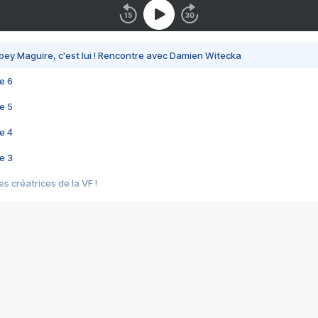
bey Maguire, c'est lui ! Rencontre avec Damien Witecka
e 6
e 5
e 4
e 3
s créatrices de la VF !
e 2
e 1
e Mektoub My Love arrive enfin ! Rencontre avec Shaïn Boumedine et Sal
i : après Toni en famille
elle réalise le bouleversant Dites lui que je l'aime