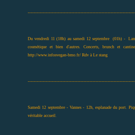
-----------------------------------------------------------------------
Du vendredi 11 (18h) au samedi 12 septembre (01h) - Landel
cosmétique et bien d'autres. Concerts, brunch et cantin
http://www.infosvegan-bmo.fr/ Rdv à Le stang
-----------------------------------------------------------------------
Samedi 12 septembre - Vannes - 12h, esplanade du port. Piqu
véritable accueil.