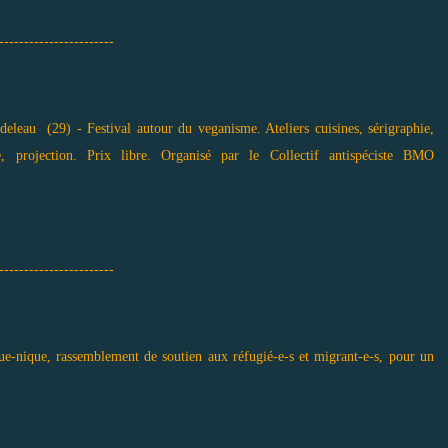
-----------------------
eau (29) - Festival autour du veganisme. Ateliers cuisines, sérigraphie,
e, projection. Prix libre. Organisé par le Collectif antispéciste BMO
-----------------------
e-nique, rassemblement de soutien aux réfugié-e-s et migrant-e-s, pour un