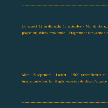
-----------------------------------------------------------------------
Du samedi 12 au dimanche 13 septembre - Mûr de Bretagne (
projections, débats, restauration... Programme :
http://foire-
-----------------------------------------------------------------------
Mardi 15 septembre - Lorient - 18h00 rassemblement de sou
internationale pour les réfugiés, ouverture de places d'urgence, n
-----------------------------------------------------------------------