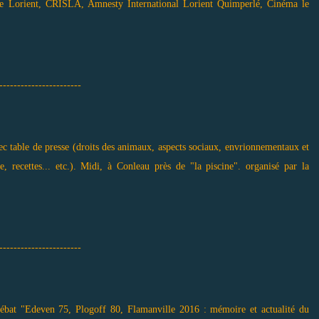
 de Lorient, CRISLA, Amnesty International Lorient Quimperlé, Cinéma le
-----------------------
c table de presse (droits des animaux, aspects sociaux, envrionnementaux et
, recettes... etc.). Midi, à Conleau près de "la piscine". organisé par la
-----------------------
débat "Edeven 75, Plogoff 80, Flamanville 2016 : mémoire et actualité du