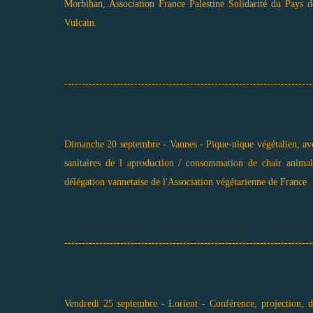
Morbihan, Association France Palestine Solidarité du Pays
Vulcain.
-----------------------------------------------------------------------
Dimanche 20 septembre - Vannes - Pique-nique végétalien, ave
sanitaires de l aproduction / consommation de chair animale
délégation vannetaise de l'Association végétarienne de France
-----------------------------------------------------------------------
Vendredi 25 septembre - Lorient - Conférence, projection, 