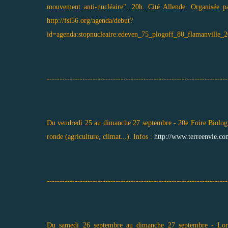
mouvement anti-nucléaire". 20h. Cité Allende. Organisée 
http://fsl56.org/agenda/debut?
id=agenda:stopnucleaire:edeven_75_plogoff_80_flamanville_
-----------------------------------------------------------------------
Du vendredi 25 au dimanche 27 septembre - 20e Foire Biologiq
ronde (agriculture, climat...). Infos :
http://www.terreenvie.co
-----------------------------------------------------------------------
Du samedi 26 septembre au dimanche 27 septembre - Lorient