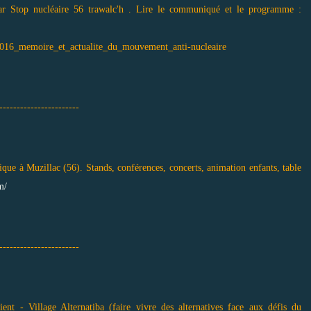
par Stop nucléaire 56 trawalc'h . Lire le communiqué et le programme :
2016_memoire_et_actualite_du_mouvement_anti-nucleaire
-----------------------
ue à Muzillac (56). Stands, conférences, concerts, animation enfants, table
m/
-----------------------
 - Village Alternatiba (faire vivre des alternatives face aux défis du