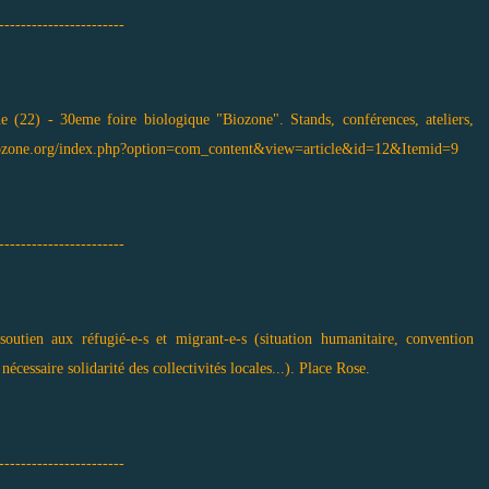
-----------------------
22) - 30eme foire biologique "Biozone". Stands, conférences, ateliers,
biozone.org/index.php?option=com_content&view=article&id=12&Itemid=9
-----------------------
tien aux réfugié-e-s et migrant-e-s (situation humanitaire, convention
écessaire solidarité des collectivités locales...). Place Rose.
-----------------------