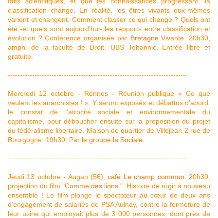
faits scientifiques, et que les connaissances progressant, la
classification change. En réalité, les êtres vivants eux-mêmes
varient et changent. Comment classer ce qui change ? Quels ont
été -et quels sont aujourd'hui- les rapports entre classification et
évolution ? Conférence organisée par
Bretagne Vivante
. 20h30,
amphi de la faculté de Droit. UBS Tohannic. Entrée libre et
gratuite.
--------------------------------------------------------------------------
Mercredi 12 octobre - Rennes - Réunion publique « Ce que
veulent les anarchistes ! ». Y seront exposés et débattus d’abord
le constat de l’atrocité sociale et environnementale du
capitalisme, pour déboucher ensuite sur la proposition du projet
du fédéralisme libertaire. Maison de quartier de Villejean 2 rue de
Bourgogne. 19h30. Par le
groupe la Sociale
.
--------------------------------------------------------------------------
Jeudi 13 octobre - Augan (56),
café Le champ commun
. 20h30,
projection du film "
Comme des lions
". Histoire de rugir à nouveau
ensemble ! Le film plonge le spectateur au cœur de deux ans
d’engagement de salariés de PSA Aulnay, contre la fermeture de
leur usine qui employait plus de 3 000 personnes, dont près de