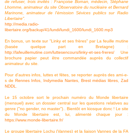
de refuser, trois invités : Françoise Boman, médecin, Stéphane
Lhomme, animateur du site Observatoire du nucléaire et Bernard
Marinone, animateur de l'émission Sévices publics sur Radio
Libertaire".
http://media.radio-
libertaire.org/backup/41/lundi/lundi_1600/lundi_1600.mp3
En bonus, un texte sur "Linky et ses frères" par La feuille mutine
(basée quelque part en Bretagne) :
http://lafeuillemutine.com/luttesencours/linky-et-ses-freres/
Une
brochure papier peut être commandée auprès du collectif
animateur du site.
Pour d'autres infos, luttes et fêtes, se reporter auprès des ami-e-
s de
Rennes Infos
,
Indymedia Nantes
,
Brest médias libres
,
Zad
NDDL
.
Le 15 octobre sort le prochain numéro du Monde libertaire
(mensuel) avec un dossier central sur les questions relatives au
genre ("no gender, no master").. Bientôt en kiosque donc ! Le site
du Monde libertaire est, lui, alimenté chaque jour :
https://www.monde-libertaire.fr/
Le groupe libertaire Lochu (Vannes) et la liaison Vannes de la FA