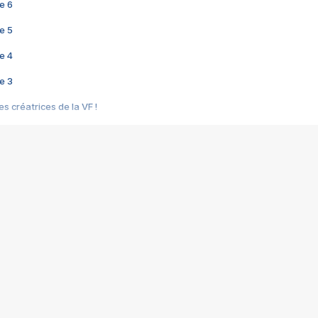
e 6
e 5
e 4
e 3
s créatrices de la VF !
e 2
e 1
e Mektoub My Love arrive enfin ! Rencontre avec Shaïn Boumedine et Sal
i : après Toni en famille
elle réalise le bouleversant Dites lui que je l'aime
ais ! Rencontre autour de Vie privée de Rebecca Zlotowski
 de Marguerite, Grave... Rencontre avec Ella Rumpf
 Les Rêveurs, un film intime sur la santé mentale