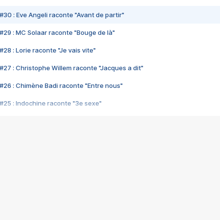
#30 : Eve Angeli raconte "Avant de partir"
#29 : MC Solaar raconte "Bouge de là"
28 : Lorie raconte "Je vais vite"
#27 : Christophe Willem raconte "Jacques a dit"
#26 : Chimène Badi raconte "Entre nous"
#25 : Indochine raconte "3e sexe"
#24 : Zaho raconte "C'est chelou"
#23 : Patrick Bruel raconte "Au café des délices"
#22 : Kyo raconte "Le chemin"
#21 : Nolwenn Leroy raconte "Cassé"
#20 : Patrick Hernandez raconte "Born to be alive"
#19 : Lorie raconte "Près de moi"