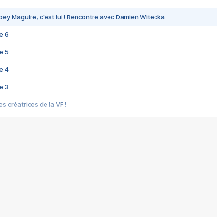
bey Maguire, c'est lui ! Rencontre avec Damien Witecka
e 6
e 5
e 4
e 3
s créatrices de la VF !
e 2
e 1
e Mektoub My Love arrive enfin ! Rencontre avec Shaïn Boumedine et Sal
i : après Toni en famille
elle réalise le bouleversant Dites lui que je l'aime
ais ! Rencontre autour de Vie privée de Rebecca Zlotowski