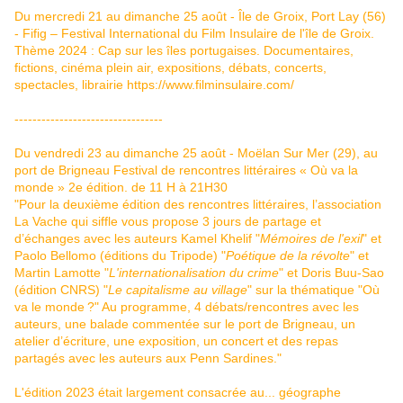
Du mercredi 21 au dimanche 25 août - Île de Groix, Port Lay (56)
- Fifig – Festival International du Film Insulaire de l'île de Groix.
Thème 2024 : Cap sur les îles portugaises. Documentaires,
fictions, cinéma plein air, expositions, débats, concerts,
spectacles, librairie
https://www.filminsulaire.com/
---------------------------------
Du vendredi 23 au dimanche 25 août - Moëlan Sur Mer (29), au
port de Brigneau Festival de rencontres littéraires « Où va la
monde » 2e édition. de 11 H à 21H30
"Pour la deuxième édition des rencontres littéraires, l’association
La Vache qui siffle vous propose 3 jours de partage et
d’échanges avec les auteurs Kamel Khelif "
Mémoires de l'exil
" et
Paolo Bellomo (éditions du Tripode) "
Poétique de la révolte
" et
Martin Lamotte "
L'internationalisation du crime
" et Doris Buu-Sao
(édition CNRS) "
Le capitalisme au village
" sur la thématique "Où
va le monde ?" Au programme, 4 débats/rencontres avec les
auteurs, une balade commentée sur le port de Brigneau, un
atelier d’écriture, une exposition, un concert et des repas
partagés avec les auteurs aux Penn Sardines."
L'édition 2023 était largement consacrée au... géographe