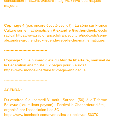
consultation-m%C3%A9diocre-malgr%C3%A9-des-risques-
majeurs
---------------------------------
Copinage 4
(pas encore écouté ceci dit) : La série sur France
Culture sur le mathématicien
Alexandre Grothendieck
, écolo
radical
https://www.radiofrance.fr/franceculture/podcasts/serie-
alexandre-grothendieck-legende-rebelle-des-mathematiques
---------------------------------
Copinage 5 : Le numéro d'été du
Monde libertaire
, mensuel de
la Fédération anarchiste. 92 pages pour 5 euros !
https://www.monde-libertaire.fr/?page=enKiosque
---------------------------------
AGENDA :
Du vendredi 9 au samedi 31 août - Sarzeau (56), à la Ti ferme
Bellevue (lieu militant paysan) - Festival le Chapardeur d'été,
organisé par l'association Les 3C
https://www.facebook.com/events/lieu-dit-bellevue-56370-