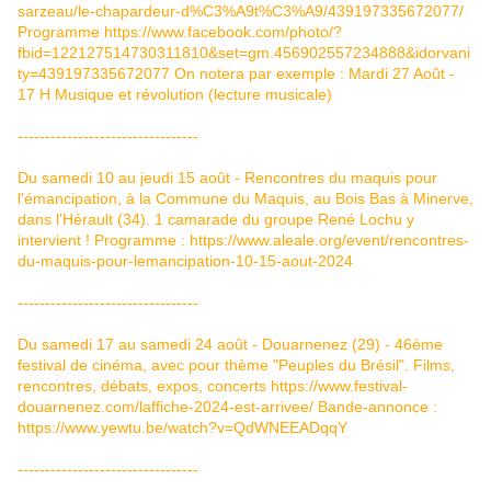
sarzeau/le-chapardeur-d%C3%A9t%C3%A9/439197335672077/
Programme
https://www.facebook.com/photo/?
fbid=122127514730311810&set=gm.456902557234888&idorvani
ty=439197335672077
On notera par exemple : Mardi 27 Août -
17 H Musique et révolution (lecture musicale)
---------------------------------
Du samedi 10 au jeudi 15 août - Rencontres du maquis pour
l'émancipation, à la Commune du Maquis, au Bois Bas à Minerve,
dans l'Hérault (34). 1 camarade du groupe René Lochu y
intervient ! Programme :
https://www.aleale.org/event/rencontres-
du-maquis-pour-lemancipation-10-15-aout-2024
---------------------------------
Du samedi 17 au samedi 24 août - Douarnenez (29) - 46ème
festival de cinéma, avec pour thème "Peuples du Brésil". Films,
rencontres, débats, expos, concerts
https://www.festival-
douarnenez.com/laffiche-2024-est-arrivee/
Bande-annonce :
https://www.yewtu.be/watch?v=QdWNEEADqqY
---------------------------------