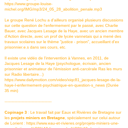
https://www.groupe-louise-
michel.org/IMG/mp3/24_05_28_abolition_penale.mp3
Le groupe René Lochu a d'ailleurs organisé plusieurs discussions
sur cette question de l'enfermement par le passé, avec Charlie
Bauer, avec Jacques Lesage de la Haye, avec un ancien membre
d'Action directe, avec un prof de lycée vannetais qui a mené des
travaux scolaires sur le thème "justice - prison", accueillant d'ex
prisonnier.e.s dans ses cours, etc.
Il existe une vidéo de l'intervention à Vannes, en 2011, de
Jacques Lesage de la Haye (psychologue, écrivain, ancien
prisonnier et animateur de l'émission anti-carcérale Ras les murs
sur Radio libertaire...)
https://www.dailymotion.com/video/xiqc81_jacques-lesage-de-la-
haye-l-enfermement-psychiatrique-en-question-s_news
(Durée
35 min)
---------------------------------
Copinage 3
: Le travail fait par Eaux et Rivières de Bretagne sur
les
projets miniers en Bretagne
, spécialement sur celui autour
de Lorient :
https://www.eau-et-rivieres.org/projets-miniers-une-