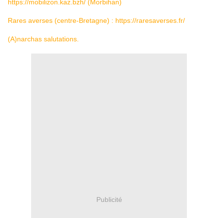
https://mobilizon.kaz.bzh/
(Morbihan)
Rares averses (centre-Bretagne) :
https://raresaverses.fr/
(A)narchas salutations.
Publicité