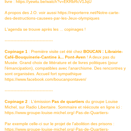
livre :
https://yewtu.be/watch?v=EKRbRcV1JqU
A propos des J.O. voir aussi
https://reporterre.net/Notre-carte-
des-destructions-causees-par-les-Jeux-olympiques
L'agenda se trouve après les ... copinages !
---------------------------------
Copinage 1
: Première visite cet été chez
BOUCAN : Librairie-
Café-Bouquinerie-Cantine à... Pont-Aven
! A deux pas du
Musée. Grand choix de littérature et de livres politiques (pour
l'émancipation), compatibles avec l'anarchisme. Des rencontres y
sont organisées. Accueil fort sympathique
https://www.facebook.com/boucanpontaven/
---------------------------------
Copinage 2
: L'émission
Pas de quartiers
du groupe Louise
Michel, sur Radio Libertaire. Sommaire et réécoute en ligne ici :
https://www.groupe-louise-michel.org/-Pas-de-Quartiers-
Par exemple celle-ci sur le projet de l'abolition des prisons :
https://www.groupe-louise-michel.org/-Pas-de-Quartiers-