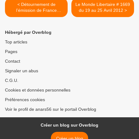
< Détournement de
Le Monde Libertaire # 1669
l’émission de France
du 19 au 25 Avril 2012 >
Culture par des occupant-e-
s de la ZAD (Notre-dame-
des-Landes 44)
Hébergé par Overblog
Top articles
Pages
Contact
Signaler un abus
C.G.U.
Cookies et données personnelles
Préférences cookies
Voir le profil de anars56 sur le portail Overblog
Créer un blog sur Overblog
Créer un blog