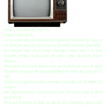
Sinon, tout près de chez toi,
à deux rues de là,
il y a aussi des personnes qui galèrent comme toi, que tu
ne connais pas encore, que tu as déjà croisées peut-être,
qui tissent des liens pour changer leurs vies ; à leur
échelle certes, mais pour de vrai - pas du haut d’une
tribune.
Des gens d’ici et d’ailleurs qui se mobilisent pour le droit
d’habiter ici sans se faire contrôler et rafler au coin de la
rue.
Des qui s’organisent pour manger, se loger, se chauffer, se
soigner.
Des qui bousculent les morales à la con pour avoir le droit
de s’aimer.
Des qui relèvent la tête, au taf ou au chômage, pour faire