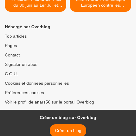
du 30 juin au 1er Juillet
Européen contre les
2012, contre l'aéroport de
Grands Projets Inutiles
Notre-Dame-Des-Landes
Imposés >
Hébergé par Overblog
Top articles
Pages
Contact
Signaler un abus
C.G.U.
Cookies et données personnelles
Préférences cookies
Voir le profil de anars56 sur le portail Overblog
Créer un blog sur Overblog
Créer un blog