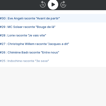
#30 : Eve Angeli raconte "Avant de partir"
#29 : MC Solaar raconte "Bouge de là"
28 : Lorie raconte "Je vais vite"
#27 : Christophe Willem raconte "Jacques a dit"
#26 : Chimène Badi raconte "Entre nous"
#25 : Indochine raconte "3e sexe"
#24 : Zaho raconte "C'est chelou"
#23 : Patrick Bruel raconte "Au café des délices"
#22 : Kyo raconte "Le chemin"
#21 : Nolwenn Leroy raconte "Cassé"
#20 : Patrick Hernandez raconte "Born to be alive"