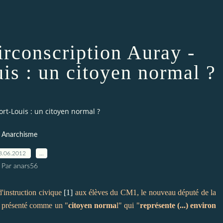
irconscription Auray -
is : un citoyen normal ?
ort-Louis : un citoyen normal ?
Anarchisme
8.06.2012
…
Par anars56
d'instruction civique
[1]
aux élèves du CM1, le nouveau député de la
st présenté comme un "
citoyen norma
l" qui "
représente (...) environ