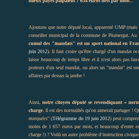
mieux payés palpaient 7 654 euros nets par mois
...
Ajoutons que notre député local, apparenté UMP (mais n
conseiller municipal de la commune de Plumergat. Au t
cumul des "mandats" est un sport national en Franc
juin 2012
). Il faut croire qu'être chargé d'un mandat o
laisse beaucoup de temps libre et il n'est alors pas fa
porteurs d'un seul mandat, ou alors un "mandat" est un
affaires par dessus la jambe !
Ainsi,
notre citoyen député se revendiquant « normal
charge
. Il est des normalités qu'on aimerait partager ! 
marquées
" (
Télégramme du 19 juin 2012
) peut compren
moins de 1 657 euros par mois, et beaucoup d'entre eux
charge !) ? Voilà un autre problème d’instruction civiqu