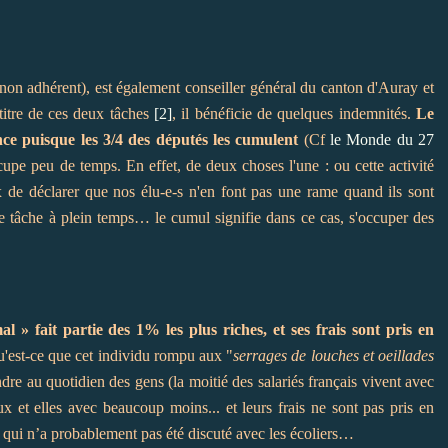
on adhérent), est également conseiller général du canton d'Auray et
itre de ces deux tâches
[2]
, il bénéficie de quelques indemnités.
Le
e puisque les 3/4 des députés les cumulent
(Cf
le Monde du 27
ccupe peu de temps. En effet, de deux choses l'une : ou cette activité
ux de déclarer que nos élu-e-s n'en font pas une rame quand ils sont
e tâche à plein temps… le cumul signifie dans ce cas, s'occuper des
 » fait partie des 1% les plus riches, et ses frais sont pris en
Qu'est-ce que cet individu rompu aux "
serrages de louches et oeillades
dre au quotidien des gens (la moitié des salariés français vivent avec
 et elles avec beaucoup moins... et leurs frais ne sont pas pris en
e qui n’a probablement pas été discuté avec les écoliers…