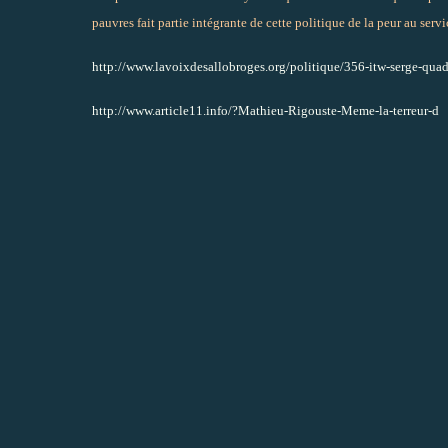
pauvres fait partie intégrante de cette politique de la peur au serv
http://www.lavoixdesallobroges.org/politique/356-itw-serge-qua
http://www.article11.info/?Mathieu-Rigouste-Meme-la-terreur-d