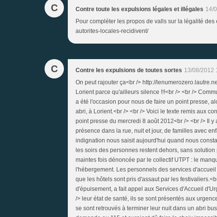
C
Contre toute les expulsions légales et illégales
14/0
Pour compléter les propos de valls sur la légalité des 
autorites-locales-recidivent/
C
Contre les expulsions de toutes sortes
13/08/2012 
On peut rajouter ça<br /> http://lenumerozero.lautre.net
Lorient parce qu'ailleurs silence !!!<br /> <br /> Co
a été l'occasion pour nous de faire un point presse, a
abri, à Lorient.<br /> <br /> Voici le texte remis aux c
point presse du mercredi 8 août 2012<br /> <br /> Il y
présence dans la rue, nuit et jour, de familles avec en
indignation nous saisit aujourd'hui quand nous consta
les soirs des personnes restent dehors, sans solution p
maintes fois dénoncée par le collectif UTPT : le manqu
l'hébergement. Les personnels des services d'accueil
que les hôtels sont pris d'assaut par les festivaliers.<
d'épuisement, a fait appel aux Services d'Accueil d'
/> leur état de santé, ils se sont présentés aux urgence
se sont retrouvés à terminer leur nuit dans un abri bus.