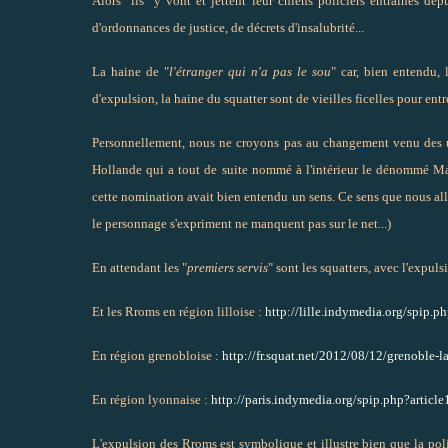
Alors "ils" y vont et jettent leur chiens policiers entraînés dep
d'ordonnances de justice, de décrets d'insalubrité...
La haine de "
l'étranger qui n'a pas le sou
" car, bien entendu, 
d'expulsion, la haine du squatter sont de vieilles ficelles pour ent
Personnellement, nous ne croyons pas au changement venu des u
Hollande qui a tout de suite nommé à l'intérieur le dénommé Man
cette nomination avait bien entendu un sens. Ce sens que nous allon
le personnage s'expriment ne manquent pas sur le net...)
En attendant les "
premiers servis
" sont les squatters, avec l'expul
Et les Rroms en région lilloise :
http://lille.indymedia.org/spip.p
En région grenobloise :
http://fr.squat.net/2012/08/12/grenoble-l
En région lyonnaise :
http://paris.indymedia.org/spip.php?articl
L'expulsion des Rroms est symbolique et illustre bien que la poli