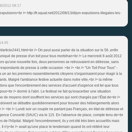
8/2012 08:17
expulsions<br /> http://fr.squat.net/2012/08/13/dijon-expulsions-illegales-les-
14:45
/article2441.html<br /> On peut aussi parler de la situation sur le 56 ,enfin
mmuniqué de presse d'un toit pour tous morbihan<br /> Le mercredi 8 août 2012
lors qu'une nouvelle fois, deux personnes se retrouvaient en détresse, sans
orrespondants de presse à cette occasion :<br /> <br /> "Un Toit Pour Tous" -
 a un an les premiers rassemblements citoyens s'organisaient pour réagir à la
fants. Malgré l'ambiance festive actuelle dans notre ville,<br /> la même
tons que l'encombrement des services d'accueil d'urgence est tel que tous
our<br /> dormir à l'abri. Le festival ne fait qu'exacerber une situation
e de moyens dont souffrent les services qui sont chargés par l'État de<br />
 doivent se débattre quotidiennement pour trouver des hébergements alors
br /> <br /> Lundi soir un couple ne parlant pas Français, en état de détresse et
Urgence Concerté (SAUC) via le 115. En l'absence de place, compte tenu de<br
s de l'hôpital. Malgré l'encombrement, ils y ont été très bien accueillis mais
 Il n'y<br /> avait qu'une place le lendemain quand ils ont réitéré leur