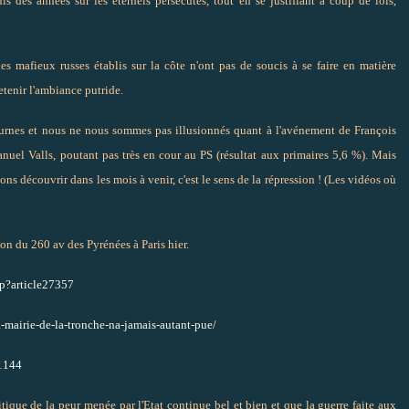
uis des années sur les éternels persécutés, tout en se justifiant à coup de lois,
les mafieux russes établis sur la côte n'ont pas de soucis à se faire en matière
retenir l'ambiance putride.
rnes et nous ne nous sommes pas illusionnés quant à l'avénement de François
uel Valls, poutant pas très en cour au PS (résultat aux primaires 5,6 %). Mais
s découvrir dans les mois à venir, c'est le sens de la répression ! (Les vidéos où
sion du 260 av des Pyrénées à Paris hier.
hp?article27357
a-mairie-de-la-tronche-na-jamais-autant-pue/
e1144
tique de la peur menée par l'Etat continue bel et bien et que la guerre faite aux