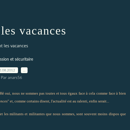
 les vacances
t les vacances
sion et sécuritaire
2.08.2012
…
Par anars56
... Hé oui, nous ne sommes pas toutes et tous égaux face à cela comme face à bien
ances
" et, comme certains disent, l'actualité est au ralenti, enfin serait...
effet les militants et militantes que nous sommes, sont souvent moins dispos que