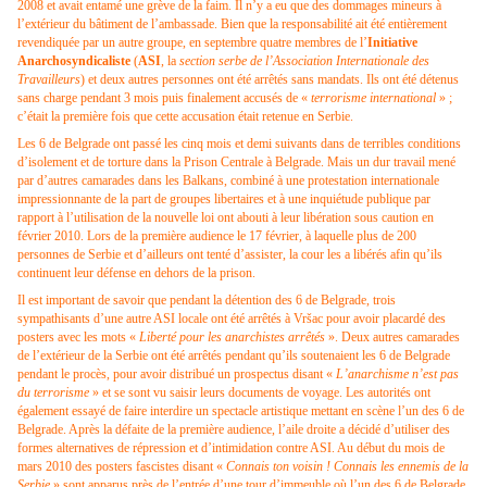
2008 et avait entamé une grève de la faim. Il n’y a eu que des dommages mineurs à
l’extérieur du bâtiment de l’ambassade. Bien que la responsabilité ait été entièrement
revendiquée par un autre groupe, en septembre quatre membres de l’
Initiative
Anarchosyndicaliste
(
ASI
, la
section serbe de l’Association Internationale des
Travailleurs
) et deux autres personnes ont été arrêtés sans mandats. Ils ont été détenus
sans charge pendant 3 mois puis finalement accusés de «
terrorisme international
» ;
c’était la première fois que cette accusation était retenue en Serbie.
Les 6 de Belgrade ont passé les cinq mois et demi suivants dans de terribles conditions
d’isolement et de torture dans la Prison Centrale à Belgrade. Mais un dur travail mené
par d’autres camarades dans les Balkans, combiné à une protestation internationale
impressionnante de la part de groupes libertaires et à une inquiétude publique par
rapport à l’utilisation de la nouvelle loi ont abouti à leur libération sous caution en
février 2010. Lors de la première audience le 17 février, à laquelle plus de 200
personnes de Serbie et d’ailleurs ont tenté d’assister, la cour les a libérés afin qu’ils
continuent leur défense en dehors de la prison.
Il est important de savoir que pendant la détention des 6 de Belgrade, trois
sympathisants d’une autre ASI locale ont été arrêtés à Vršac pour avoir placardé des
posters avec les mots «
Liberté pour les anarchistes arrêtés
». Deux autres camarades
de l’extérieur de la Serbie ont été arrêtés pendant qu’ils soutenaient les 6 de Belgrade
pendant le procès, pour avoir distribué un prospectus disant «
L’anarchisme n’est pas
du terrorisme
» et se sont vu saisir leurs documents de voyage. Les autorités ont
également essayé de faire interdire un spectacle artistique mettant en scène l’un des 6 de
Belgrade. Après la défaite de la première audience, l’aile droite a décidé d’utiliser des
formes alternatives de répression et d’intimidation contre ASI. Au début du mois de
mars 2010 des posters fascistes disant «
Connais ton voisin ! Connais les ennemis de la
Serbie
» sont apparus près de l’entrée d’une tour d’immeuble où l’un des 6 de Belgrade