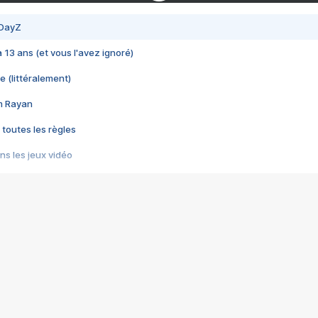
 DayZ
 a 13 ans (et vous l'avez ignoré)
e (littéralement)
im Rayan
 toutes les règles
s les jeux vidéo
us choquant de Rockstar ? - Le scandale BULLY
e plus moche de Steam
du RÊVE tourne au CAUCHEMAR
pendant 8 heures
it… à tort
umiliés par un jeu vidéo