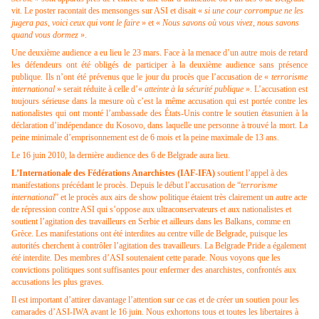
vit. Le poster racontait des mensonges sur ASI et disait «
si une cour corrompue ne les
jugera pas, voici ceux qui vont le faire
» et «
Nous savons où vous vivez, nous savons
quand vous dormez
».
Une deuxième audience a eu lieu le 23 mars. Face à la menace d’un autre mois de retard
les défendeurs ont été obligés de participer à la deuxième audience sans présence
publique. Ils n’ont été prévenus que le jour du procès que l’accusation de «
terrorisme
international
» serait réduite à celle d’«
atteinte à la sécurité publique
». L’accusation est
toujours sérieuse dans la mesure où c’est la même accusation qui est portée contre les
nationalistes qui ont monté l’ambassade des États-Unis contre le soutien étasunien à la
déclaration d’indépendance du Kosovo, dans laquelle une personne à trouvé la mort. La
peine minimale d’emprisonnement est de 6 mois et la peine maximale de 13 ans.
Le 16 juin 2010, la dernière audience des 6 de Belgrade aura lieu.
L’Internationale des Fédérations Anarchistes (IAF-IFA)
soutient l’appel à des
manifestations précédant le procès. Depuis le début l’accusation de “
terrorisme
international
” et le procès aux airs de show politique étaient très clairement un autre acte
de répression contre ASI qui s’oppose aux ultraconservateurs et aux nationalistes et
soutient l’agitation des travailleurs en Serbie et ailleurs dans les Balkans, comme en
Grèce. Les manifestations ont été interdites au centre ville de Belgrade, puisque les
autorités cherchent à contrôler l’agitation des travailleurs. La Belgrade Pride a également
été interdite. Des membres d’ASI soutenaient cette parade. Nous voyons que les
convictions politiques sont suffisantes pour enfermer des anarchistes, confrontés aux
accusations les plus graves.
Il est important d’attirer davantage l’attention sur ce cas et de créer un soutien pour les
camarades d’ASI-IWA avant le 16 juin. Nous exhortons tous et toutes les libertaires à