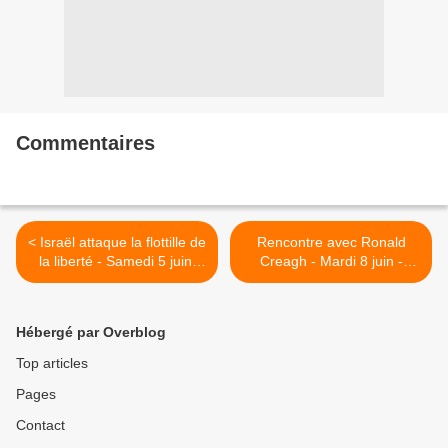
Commentaires
< Israël attaque la flottille de
Rencontre avec Ronald
la liberté - Samedi 5 juin,
Creagh - Mardi 8 juin -
VANNES, 15h
Vannes >
MANIFESTATION de l'Hôtel
de ville à la Préfecture
Hébergé par Overblog
Top articles
Pages
Contact